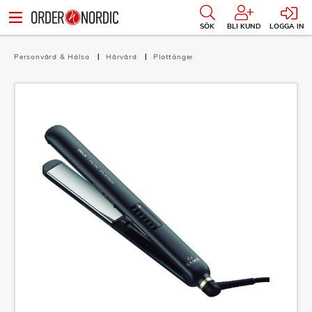
SÖK
BLI KUND
LOGGA IN
Personvård & Hälsa
Hårvård
Plattänger