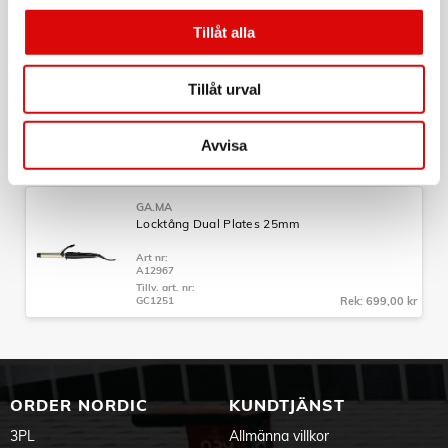
Tillv. art. nr:
GC1250
Rek: 649,00 kr
Tillåt alla
GA.MA
Locktång Dual Plates 33mm
Tillåt urval
Art nr:
A12969
Avvisa
Tillv. art. nr:
GC1252
Rek: 749,00 kr
GA.MA
Locktång Dual Plates 25mm
Art nr:
A12967
Tillv. art. nr:
GC1251
Rek: 699,00 kr
ORDER NORDIC
KUNDTJÄNST
3PL
Allmänna villkor