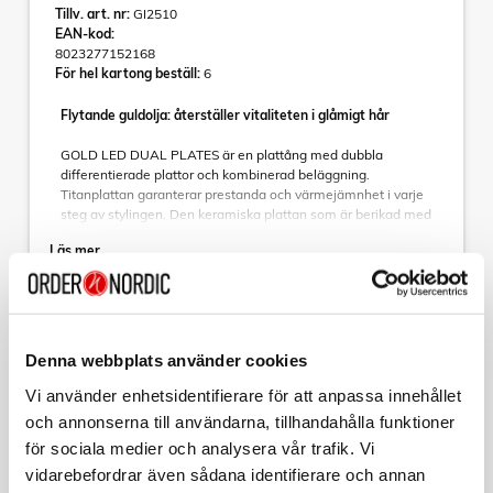
Tillv. art. nr:
GI2510
EAN-kod:
8023277152168
För hel kartong beställ:
6
Flytande guldolja: återställer vitaliteten i glåmigt hår
GOLD LED DUAL PLATES är en plattång med dubbla
differentierade plattor och kombinerad beläggning.
Titanplattan garanterar prestanda och värmejämnhet i varje
steg av stylingen. Den keramiska plattan som är berikad med
flytande guldolja ger en enkel och skonsam glidupplevelse
Läs mer
på håret. Flytande guldolja med sina utmärkta kosmetiska
egenskaper återställer glans och liv till torrt tråkigt hår. Den
flytande oljebeläggningen är därför idealisk för skadat hår
och ger håret lätthet och silkeslenhet. Hårets nagelband
återfuktas och förseglas genom oljans verkan - håret ser mer
Sortera
smidigt och jämnt ut. Prova Gold Led Dual Plates för bättre
Denna webbplats använder cookies
kontroll över håret i varje steg av stylingen.
Kollektion
Vi använder enhetsidentifierare för att anpassa innehållet
Plattång CP14 Led Gold Dual Plates har två differentierade
och annonserna till användarna, tillhandahålla funktioner
GA.MA
plattor och kombinerad beläggning (extra bred 120x30mm):
Plattång LED Dual Plates Gold CP14
för sociala medier och analysera vår trafik. Vi
Titan och keramisk platta berikad med flytande guld.
Justerbar temperatur från 160° till 230°C Värmeplattor
vidarebefordrar även sådana identifierare och annan
Art nr:
Storlek: 30 x 120 mm