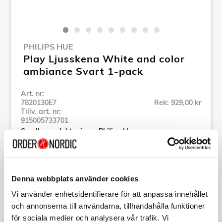
PHILIPS HUE
Play Ljusskena White and color
ambiance Svart 1-pack
Art. nr:
7820130E7
Rek: 929,00 kr
Tillv. art. nr:
915005733701
Se alla produkter inom Philips Hue
Specifikation
Denna webbplats använder cookies
Vi använder enhetsidentifierare för att anpassa innehållet
Beskrivning
och annonserna till användarna, tillhandahålla funktioner
för sociala medier och analysera vår trafik. Vi