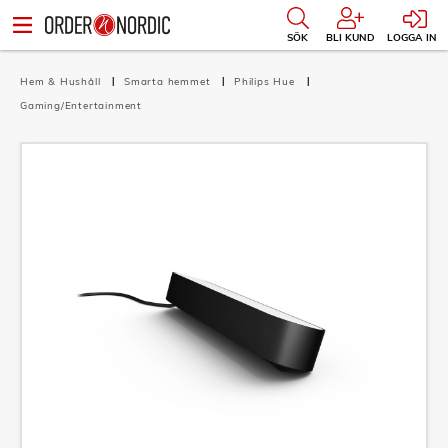
SÖK
BLI KUND
LOGGA IN
Hem & Hushåll
Smarta hemmet
Philips Hue
Gaming/Entertainment