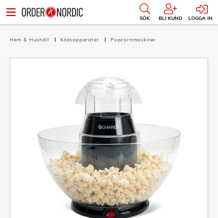
SÖK
BLI KUND
LOGGA IN
Hem & Hushåll
Köksapparater
Popcornmaskiner