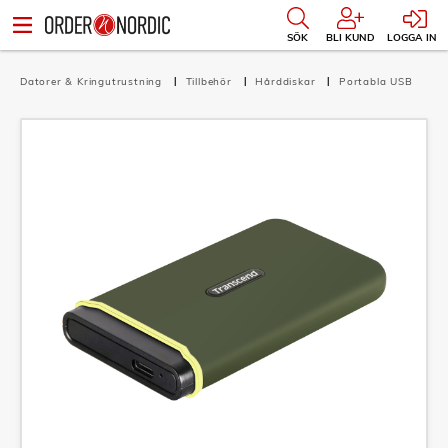
SÖK
BLI KUND
LOGGA IN
Datorer & Kringutrustning
Tillbehör
Hårddiskar
Portabla USB