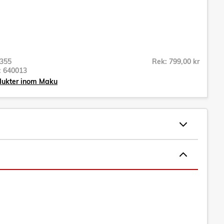
355
Rek: 799,00 kr
r:
640013
odukter inom Maku