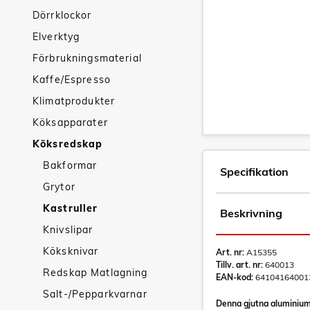
Dörrklockor
Elverktyg
Förbrukningsmaterial
Kaffe/Espresso
Klimatprodukter
Köksapparater
Köksredskap
Bakformar
Specifikation
Grytor
Kastruller
Beskrivning
Knivslipar
Köksknivar
Art. nr:
A15355
Tillv. art. nr:
640013
Redskap Matlagning
EAN-kod:
64104164001
Salt-/Pepparkvarnar
Denna gjutna aluminium