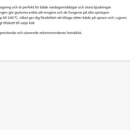
tlagning och är perfekt för både vardagsmiddagar och stora bjudningar.
en gör grytorna enkla att rengöra och de fungerar på alla spistyper.
ill 240 °C, vilket ger dig flexibilitet att tillaga rätter både på spisen och i ugnen.
 tillskott till varje kök
s prestanda och utseende rekommenderas handdisk.