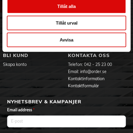
Vår historia
Service & Support
Tillåt alla
Hållbarhet
Ansökan om RMA
Visselblåsning
Godsefterlysning & Felleverans
Tillåt urval
Jobba hos oss
Integritetspolicy
Aktuellt på Order
Om cookies
Varumärken
Avvisa
BLI KUND
KONTAKTA OSS
Skapa konto
Telefon:
042 - 25 23 00
Email:
info@order.se
Kontaktinformation
Kontaktformulär
NYHETSBREV & KAMPANJER
Email address
*