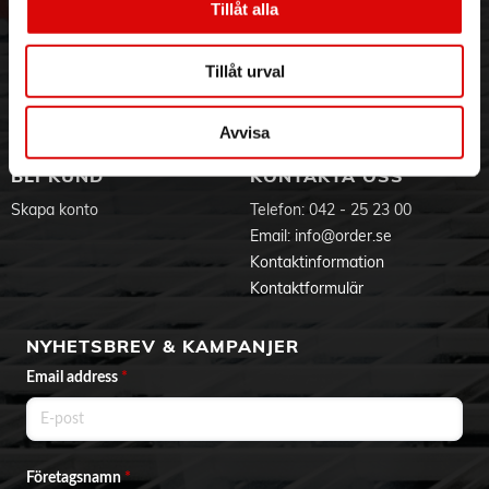
Tillåt alla
Hållbarhet
Ansökan om RMA
Visselblåsning
Godsefterlysning & Felleverans
Jobba hos oss
Integritetspolicy
Tillåt urval
Aktuellt på Order
Om cookies
Varumärken
Avvisa
BLI KUND
KONTAKTA OSS
Skapa konto
Telefon:
042 - 25 23 00
Email:
info@order.se
Kontaktinformation
Kontaktformulär
NYHETSBREV & KAMPANJER
Email address
*
Företagsnamn
*