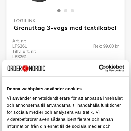
LOGILINK
Grenuttag 3-vägs med textilkabel
Art. nr:
LPS261
Rek: 99,00 kr
Tillv. art. nr:
LPS261
Se alla produkter inom LogiLink
Specifikation
Denna webbplats använder cookies
Vi använder enhetsidentifierare för att anpassa innehållet
och annonserna till användarna, tillhandahålla funktioner
Beskrivning
för sociala medier och analysera vår trafik. Vi
vidarebefordrar även sådana identifierare och annan
Art. nr:
LPS261
information från din enhet till de sociala medier och
Tillv. art. nr:
LPS261