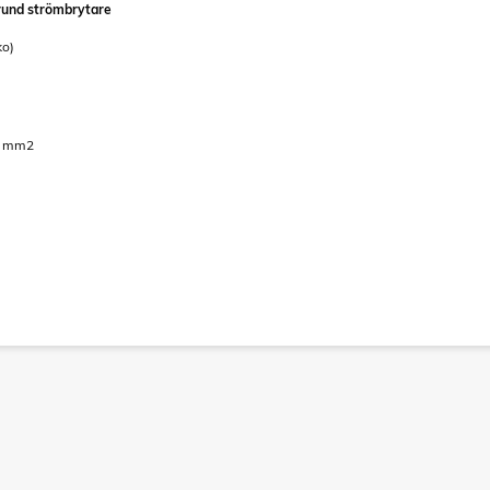
rund strömbrytare
ko)
,5 mm2