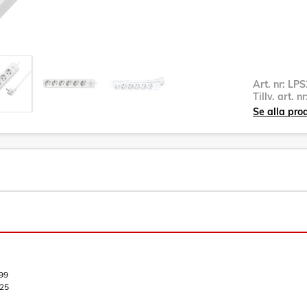
Art. nr:
LPS
Tillv. art. n
Se alla pro
99
25