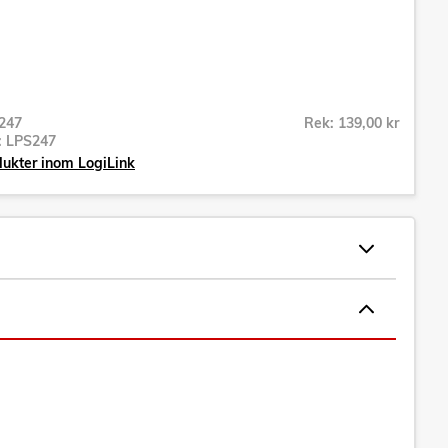
247
Rek: 139,00 kr
r:
LPS247
dukter inom LogiLink