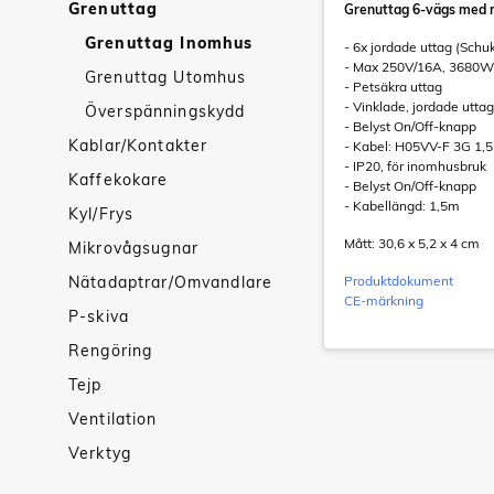
Grenuttag
Grenuttag 6-vägs med 
Grenuttag Inomhus
- 6x jordade uttag (Schu
- Max 250V/16A, 3680W
Grenuttag Utomhus
- Petsäkra uttag
- Vinklade, jordade uttag
Överspänningskydd
- Belyst On/Off-knapp
Kablar/Kontakter
- Kabel: H05VV-F 3G 1
- IP20, för inomhusbruk
Kaffekokare
- Belyst On/Off-knapp
- Kabellängd: 1,5m
Kyl/Frys
Mått: 30,6 x 5,2 x 4 cm
Mikrovågsugnar
Nätadaptrar/Omvandlare
Produktdokument
CE-märkning
P-skiva
Rengöring
Tejp
Ventilation
Verktyg