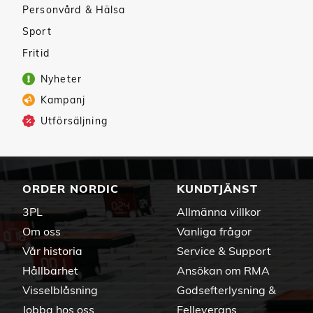
Personvård & Hälsa
Sport
Fritid
Nyheter
Kampanj
Utförsäljning
ORDER NORDIC
KUNDTJÄNST
3PL
Allmänna villkor
Om oss
Vanliga frågor
Vår historia
Service & Support
Hållbarhet
Ansökan om RMA
Visselblåsning
Godsefterlysning &
Jobba hos oss
Felleverans