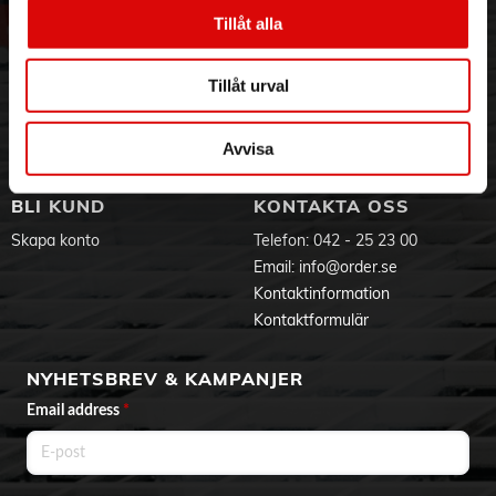
Vår historia
Service & Support
Tillåt alla
Hållbarhet
Ansökan om RMA
Visselblåsning
Godsefterlysning & Felleverans
Tillåt urval
Jobba hos oss
Integritetspolicy
Aktuellt på Order
Om cookies
Varumärken
Avvisa
BLI KUND
KONTAKTA OSS
Skapa konto
Telefon:
042 - 25 23 00
Email:
info@order.se
Kontaktinformation
Kontaktformulär
NYHETSBREV & KAMPANJER
Email address
*