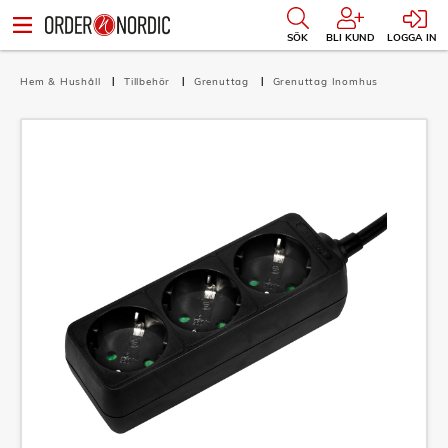
SÖK
BLI KUND
LOGGA IN
Hem & Hushåll
Tillbehör
Grenuttag
Grenuttag Inomhus