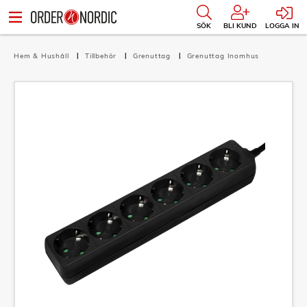
SÖK
BLI KUND
LOGGA IN
Hem & Hushåll
Tillbehör
Grenuttag
Grenuttag Inomhus