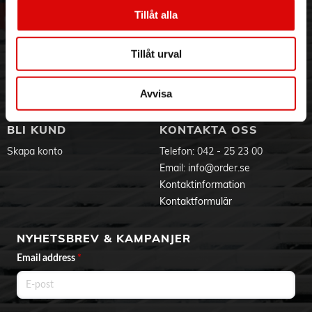
Vår historia
Service & Support
Tillåt alla
Hållbarhet
Ansökan om RMA
Visselblåsning
Godsefterlysning & Felleverans
Tillåt urval
Jobba hos oss
Integritetspolicy
Aktuellt på Order
Om cookies
Varumärken
Avvisa
BLI KUND
KONTAKTA OSS
Skapa konto
Telefon:
042 - 25 23 00
Email:
info@order.se
Kontaktinformation
Kontaktformulär
NYHETSBREV & KAMPANJER
Email address
*