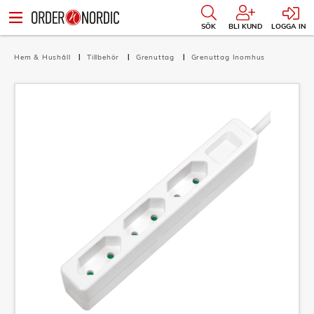
SÖK
BLI KUND
LOGGA IN
Hem & Hushåll
Tillbehör
Grenuttag
Grenuttag Inomhus