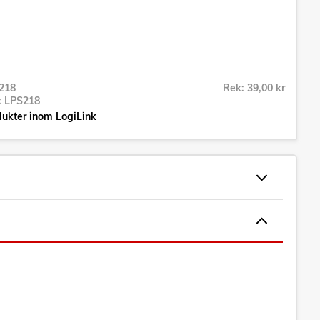
218
Rek: 39,00 kr
r:
LPS218
dukter inom LogiLink