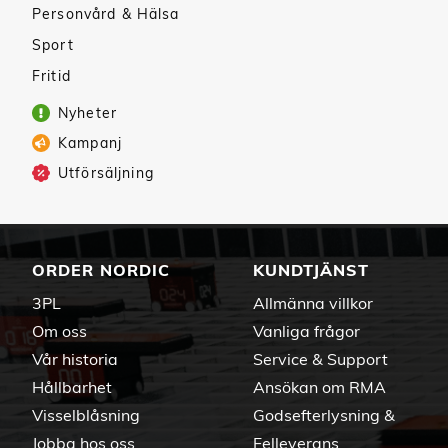
Personvård & Hälsa
Sport
Fritid
Nyheter
Kampanj
Utförsäljning
ORDER NORDIC
KUNDTJÄNST
3PL
Allmänna villkor
Om oss
Vanliga frågor
Vår historia
Service & Support
Hållbarhet
Ansökan om RMA
Visselblåsning
Godsefterlysning &
Jobba hos oss
Felleverans