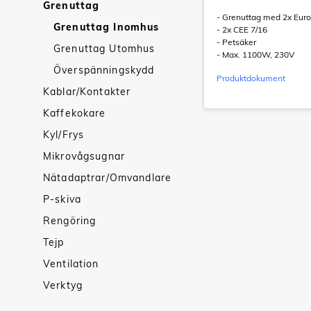
Grenuttag
- Grenuttag med 2x Euro
Grenuttag Inomhus
- 2x CEE 7/16
- Petsäker
Grenuttag Utomhus
- Max. 1100W, 230V
Överspänningskydd
Produktdokument
Kablar/Kontakter
Kaffekokare
Kyl/Frys
Mikrovågsugnar
Nätadaptrar/Omvandlare
P-skiva
Rengöring
Tejp
Ventilation
Verktyg