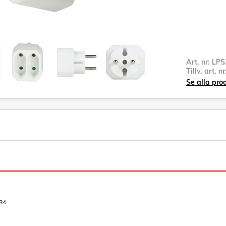
Art. nr:
LPS
Tillv. art. n
Se alla pro
84