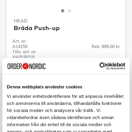
HEAD
Bräda Push-up
Art. nr:
A14259
Rek: 899,00 kr
Tillv. art. nr:
HAPUB018
Se alla produkter inom HEAD
Denna webbplats använder cookies
Specifikation
Vi använder enhetsidentifierare för att anpassa innehållet
och annonserna till användarna, tillhandahålla funktioner
Beskrivning
för sociala medier och analysera vår trafik. Vi
vidarebefordrar även sådana identifierare och annan
Art. nr:
A14259
information från din enhet till de sociala medier och
Tillv. art. nr:
HAPUB018
annons- och analysföretag som vi samarbetar med.