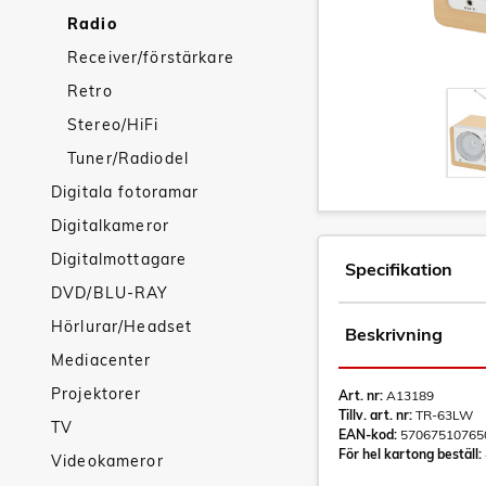
Radio
Receiver/förstärkare
Retro
Stereo/HiFi
Tuner/Radiodel
Digitala fotoramar
Digitalkameror
Digitalmottagare
Specifikation
DVD/BLU-RAY
Hörlurar/Headset
Beskrivning
Mediacenter
Projektorer
Art. nr:
A13189
Tillv. art. nr:
TR-63LW
TV
EAN-kod:
57067510765
För hel kartong beställ:
Videokameror