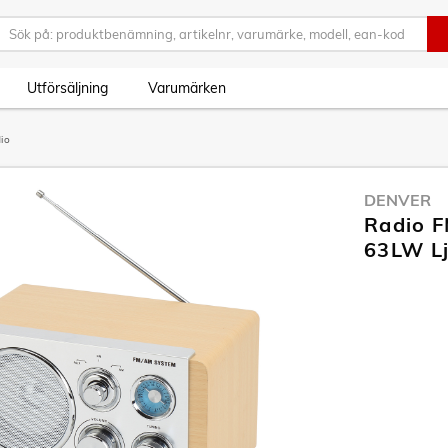
Utförsäljning
Varumärken
io
DENVER
Radio F
63LW Lj