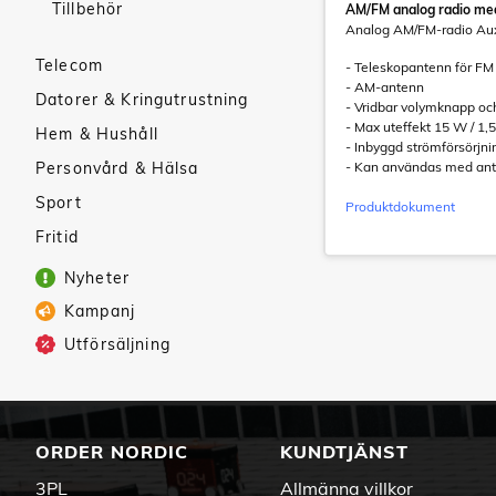
Tillbehör
AM/FM analog radio me
Analog AM/FM-radio Aux
Telecom
- Teleskopantenn för FM
- AM-antenn
Datorer & Kringutrustning
- Vridbar volymknapp och
- Max uteffekt 15 W / 1
Hem & Hushåll
- Inbyggd strömförsörjni
Personvård & Hälsa
- Kan användas med anting
Sport
Produktdokument
Fritid
Nyheter
Kampanj
Utförsäljning
ORDER NORDIC
KUNDTJÄNST
3PL
Allmänna villkor