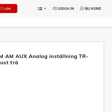
LOGGA IN
BLI KUND
SÖK
M AM AUX Analog inställning TR-
ust trä