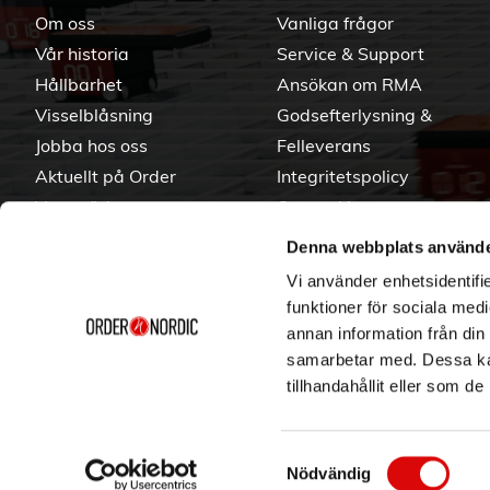
Om oss
Vanliga frågor
Vår historia
Service & Support
Hållbarhet
Ansökan om RMA
Visselblåsning
Godsefterlysning &
Jobba hos oss
Felleverans
Aktuellt på Order
Integritetspolicy
Varumärken
Om cookies
Denna webbplats använde
Vi använder enhetsidentifie
funktioner för sociala medi
annan information från din
samarbetar med. Dessa kan
tillhandahållit eller som d
Samtyckesval
Nödvändig