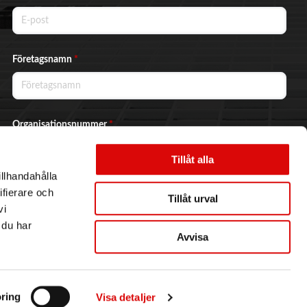
Företagsnamn
*
Organisationsnummer
*
Tillåt alla
illhandahålla
Ja, jag vill prenumerera på nyhetsbrevet.
ifierare och
Tillåt urval
vi
 du har
Avvisa
Skicka
ring
Visa detaljer