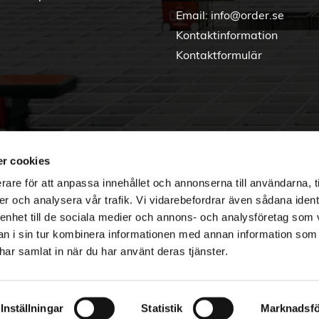
Email:
info@order.se
Kontaktinformation
Kontaktformulär
r cookies
rare för att anpassa innehållet och annonserna till användarna, t
er och analysera vår trafik. Vi vidarebefordrar även sådana ident
 enhet till de sociala medier och annons- och analysföretag som 
 i sin tur kombinera informationen med annan information som
e har samlat in när du har använt deras tjänster.
Copyright © 2026 Order Nordic
Inställningar
Statistik
Marknadsfö