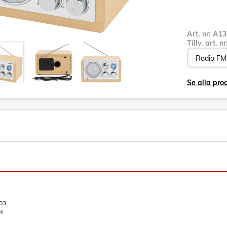
Art. nr:
A13
Tillv. art. n
Se alla pro
03
4