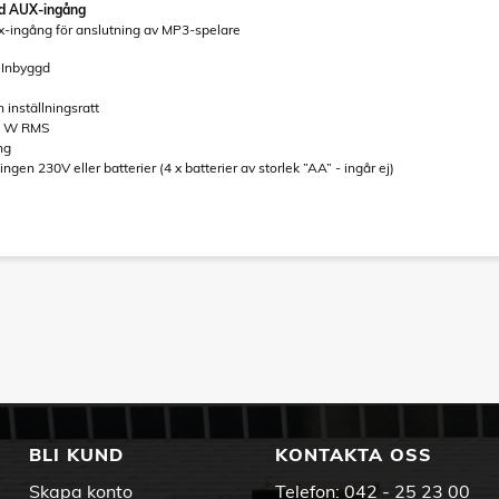
d AUX-ingång
-ingång för anslutning av MP3-spelare
 Inbyggd
 inställningsratt
,5 W RMS
ng
en 230V eller batterier (4 x batterier av storlek ”AA” - ingår ej)
BLI KUND
KONTAKTA OSS
Skapa konto
Telefon:
042 - 25 23 00