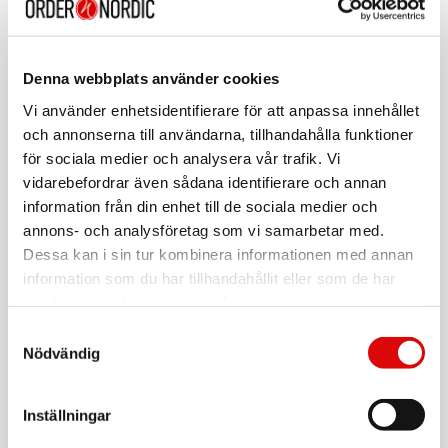
Art. nr:
DAB-46WHITE
Tillv. art. nr:
DAB-46W
Denna webbplats använder cookies
EAN-kod:
5706751042867
Vi använder enhetsidentifierare för att anpassa innehållet
För hel kartong beställ:
och annonserna till användarna, tillhandahålla funktioner
10
för sociala medier och analysera vår trafik. Vi
Radio med digital DAB+ och vanlig FM-radio
vidarebefordrar även sådana identifierare och annan
information från din enhet till de sociala medier och
LCD skärm
annons- och analysföretag som vi samarbetar med.
Klocka
Larmfunktion - Vakna till melodi, DAB eller FM-radio
Dessa kan i sin tur kombinera informationen med annan
Utgångseffekt: 2W RMS
information som du har tillhandahållit eller som de har
Teleskopantenn
samlat in när du har använt deras tjänster.
Läs mer
Användas med medföljande strömadapter eller 4 x storlek
Samtyckesval
"AA" batterier
Nödvändig
(batterier ingår ej)
Varumärke
Sortera
Inställningar
Tillbehör