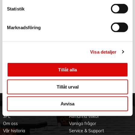
VARTA
Statistik
Longlife AA / LR6 Batteri 4-pack
Art nr:
4106101414
Marknadsföring
Tillv. art. nr:
4106101414
Rek: 39,00 kr
VARTA
Visa detaljer
Laddningsbart batteri AA 2600 mAh 4-pack
Art nr:
5716101404
Tillåt alla
Tillv. art. nr:
5716101404
Rek: 199,00 kr
Tillåt urval
Avvisa
ORDER NORDIC
KUNDTJÄNST
3PL
Allmänna villkor
Om oss
Vanliga frågor
Vår historia
Service & Support