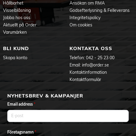
Hållbarhet
Ansökan om RMA
Visselblåsning
Godsefterlysning & Felleverans
Jobba hos oss
Integritetspolicy
Aktuellt på Order
Om cookies
Varumärken
BLI KUND
KONTAKTA OSS
Skapa konto
Telefon:
042 - 25 23 00
Email:
info@order.se
Kontaktinformation
Kontaktformulär
NYHETSBREV & KAMPANJER
Email address
*
Företagsnamn
*