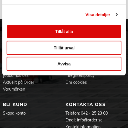
- Bibehåller kontakten med huden för en behaglig och slät
SH71/50
Rek: 599,00 kr
rakning
- Ergonomiskt grepp med halkfritt gummi
Visa detaljer
Tillåt alla
ORDER NORDIC
KUNDTJÄNST
3PL
Allmänna villkor
Tillåt urval
Om oss
Vanliga frågor
Vår historia
Service & Support
Hållbarhet
Ansökan om RMA
Avvisa
Visselblåsning
Godsefterlysning & Felleverans
Jobba hos oss
Integritetspolicy
Aktuellt på Order
Om cookies
Varumärken
BLI KUND
KONTAKTA OSS
Skapa konto
Telefon:
042 - 25 23 00
Email:
info@order.se
Kontaktinformation