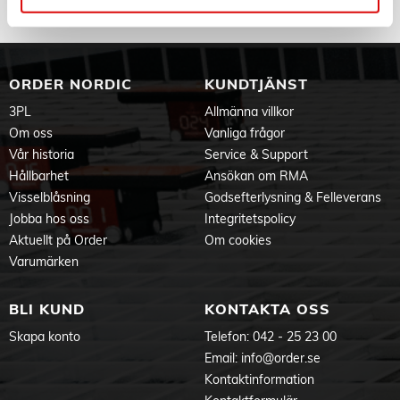
ORDER NORDIC
KUNDTJÄNST
3PL
Allmänna villkor
Om oss
Vanliga frågor
Vår historia
Service & Support
Hållbarhet
Ansökan om RMA
Visselblåsning
Godsefterlysning & Felleverans
Jobba hos oss
Integritetspolicy
Aktuellt på Order
Om cookies
Varumärken
BLI KUND
KONTAKTA OSS
Skapa konto
Telefon:
042 - 25 23 00
Email:
info@order.se
Kontaktinformation