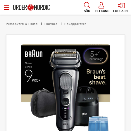
SÖK
BLI KUND
LOGGA IN
Personvård & Hälsa
Hårvård
Rakapparater