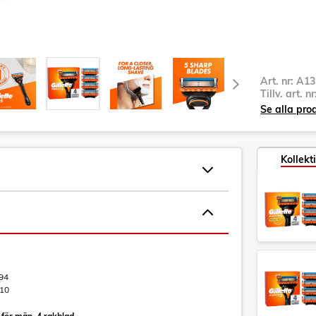
Art. nr:
A13
Tillv. art. n
Se alla pro
Kollekt
94
10