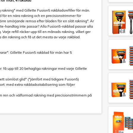
 för män, 4 rakblad
 rakning* med Gillette Fusion5 rakbladsrefiller för män.
d för en nära rakning och en precisionstrimmer för
törre smörjande remsa efter bladen för en slät rakning*. Är
llette-handtag inte passar? Alla Fusion5-rakblad passar alla
 Varje refill räcker upp till en månads rakning, vilket ger
 din rakning och få ut det mesta av varje rakblad.
rar*: Gillette Fusion5 rakblad för män har 5
r: få upp till 20 behagliga rakningar med varje Gillette
r ett sömlöst glid* (*jämfört med tidigare Fusion5)
ort: med extra rakbladsstabilisering som följer
 en ren och välformad rakning med precisionstrimmern på