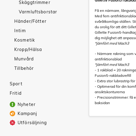
Gillette Fusion5 rakblad
Skäggtrimmer
Få en närmare, långvarig
Varmluftsborstar
Med fem antifriktionsbla
Händer/Fötter
svåråtkomliga ställen. S
du orolig för att ditt Gi
Intim
Gillette Fusion5-handtag.
dig möjlighet att anpassa
Kosmetik
*jämfört med Mach3
Kropp/Hälsa
- Närmare rakning som va
Munvård
antifriktionsblad
*jämfört med Mach3
Tillbehör
- 1 rakblad = 20 rakninga
Fusion5-rakbladsrefill
- Extra stor lubrastrip fö
Sport
- Optimerad för din komf
ansiktskonturerna
Fritid
- Precisionstrimmer: få
baksidan
Nyheter
Kampanj
Utförsäljning