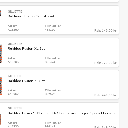
GILLETTE
Rakhyvel Fusion 2st rakblad
Art nr:
Tillv. art. nr:
A13260
458110
Rek: 149,00 kr
GILLETTE
Rakblad Fusion XL 8st
Art nr:
Tillv. art. nr:
A13265
851324
Rek: 379,00 kr
GILLETTE
Rakblad Fusion XL 8st
Art nr:
Tillv. art. nr:
A13267
852529
Rek: 449,00 kr
GILLETTE
Rakblad Fusion5 12st - UEFA Champions League Special Edition
Art nr:
Tillv. art. nr:
A16320
986141
Rek: 549,00 kr