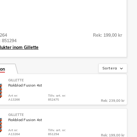
264
Rek: 199,00 kr
r:
851294
dukter inom Gillette
Sortera
ion
GILLETTE
Rakblad Fusion 4st
Art nr:
Tillv. art. nr:
A13266
852475
Rek: 239,00 kr
GILLETTE
Rakblad Fusion 4st
Art nr:
Tillv. art. nr:
A13264
851294
Rek: 199,00 kr