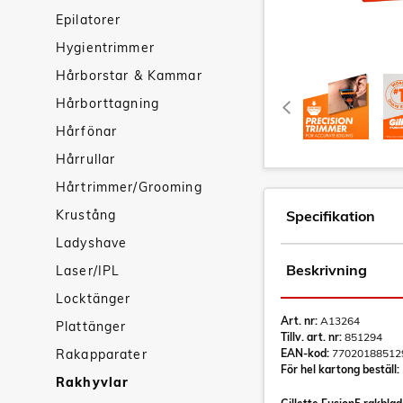
Epilatorer
Hygientrimmer
Hårborstar & Kammar
Hårborttagning
Hårfönar
Hårrullar
Hårtrimmer/Grooming
Krustång
Specifikation
Ladyshave
Beskrivning
Laser/IPL
Locktänger
Art. nr:
A13264
Plattänger
Tillv. art. nr:
851294
Rakapparater
EAN-kod:
77020188512
För hel kartong beställ:
Rakhyvlar