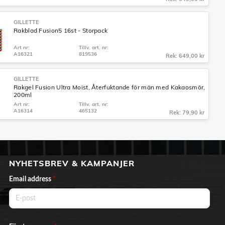
GILLETTE
Rakblad Fusion5 16st - Storpack
Art nr:
Tillv. art. nr:
A16321
819536
Rek: 649,00 kr
GILLETTE
Rakgel Fusion Ultra Moist, Återfuktande för män med Kakaosmör,
200ml
Art nr:
Tillv. art. nr:
A16314
465132
Rek: 79,90 kr
NYHETSBREV & KAMPANJER
Email address
*