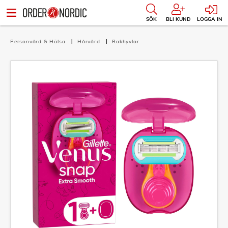
SÖK
BLI KUND
LOGGA IN
Personvård & Hälsa
Hårvård
Rakhyvlar