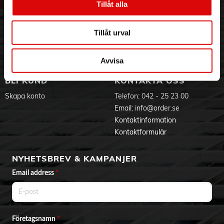
Tillåt alla
Hållbarhet
Ansökan om RMA
Visselblåsning
Godsefterlysning & Felleverans
Jobba hos oss
Integritetspolicy
Tillåt urval
Aktuellt på Order
Om cookies
Varumärken
Avvisa
BLI KUND
KONTAKTA OSS
Skapa konto
Telefon:
042 - 25 23 00
Email:
info@order.se
Kontaktinformation
Kontaktformulär
NYHETSBREV & KAMPANJER
Email address
*
Företagsnamn
*