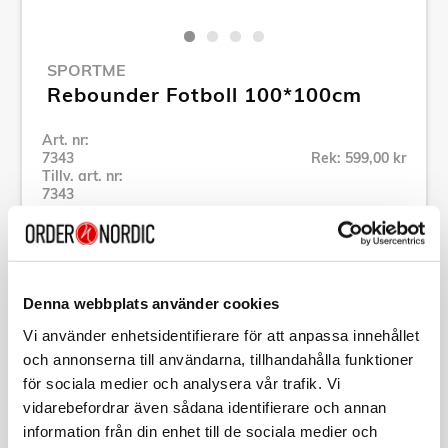
SPORTME
Rebounder Fotboll 100*100cm
Art. nr:
7343
Rek: 599,00 kr
Tillv. art. nr:
7343
Se alla produkter inom SportMe
Specifikation
Denna webbplats använder cookies
Vi använder enhetsidentifierare för att anpassa innehållet
och annonserna till användarna, tillhandahålla funktioner
Beskrivning
för sociala medier och analysera vår trafik. Vi
vidarebefordrar även sådana identifierare och annan
Art. nr:
7343
information från din enhet till de sociala medier och
Tillv. art. nr:
7343