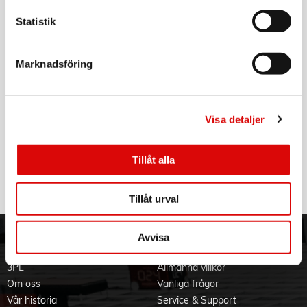
- För en rakhyvel som är som ny varje dag, byt ut
BRAUN
refillpatronen varannan månad (baserat på en genomsnittlig
Statistik
Rengöringsrefill CCR4
rengöring på 5 gånger i veckan, varannan rakning). Effektiv i
20 rengöringscykler)
Art nr:
A15747
Marknadsföring
Tillv. art. nr:
176691
Rek: 449,00 kr
BRAUN
Visa detaljer
Rengöringsrefill CCR5+1
Art nr:
A15750
Tillåt alla
Tillv. art. nr:
226356
Rek: 599,00 kr
Tillåt urval
Avvisa
ORDER NORDIC
KUNDTJÄNST
3PL
Allmänna villkor
Om oss
Vanliga frågor
Vår historia
Service & Support