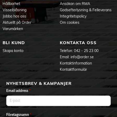
Hållbarhet
Ansökan om RMA
Visselblåsning
Godsefterlysning & Felleverans
Jobba hos oss
Integritetspolicy
Aktuellt på Order
Om cookies
Varumärken
BLI KUND
KONTAKTA OSS
Skapa konto
Telefon:
042 - 25 23 00
Email:
info@order.se
Kontaktinformation
Kontaktformulär
NYHETSBREV & KAMPANJER
Email address
*
Företagsnamn
*