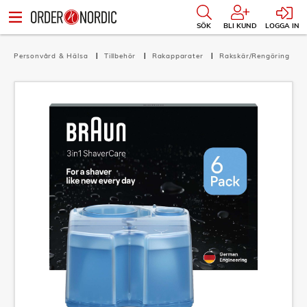
SÖK
BLI KUND
LOGGA IN
Personvård & Hälsa
Tillbehör
Rakapparater
Rakskär/Rengöring