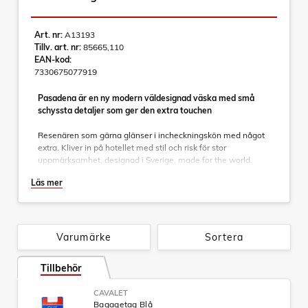
Art. nr:
A13193
Tillv. art. nr:
85665,110
EAN-kod:
7330675077919
Pasadena är en ny modern väldesignad väska med små
schyssta detaljer som ger den extra touchen
Resenären som gärna glänser i incheckningskön med något
extra. Kliver in på hotellet med stil och risk för stor
uppmärksamhet, designad i Sverige, made for the world.
Läs mer
Genomtänkta detaljer som matchar rakt igenom. Dubbelhjul
gör den stabil och lättmanövrerad, en inredning som följer
väskans yttre färgkombinationer. Detaljer som nätficka och
fack för småprylar, avdelare och packband där du placerar
dina kläder som ligger säkert på plats.
Varumärke
Sortera
- Expanderbar
Tillbehör
- Helt integrerat teleskophandtag
- Fast TSA-lås som är inbyggt
CAVALET
- Material: 100% virgin ABS
Bagagetag Blå