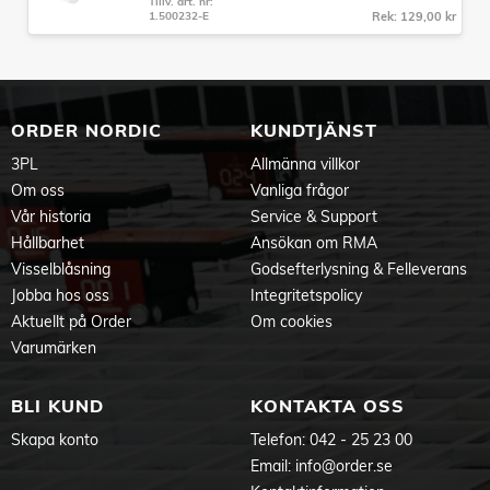
Tillv. art. nr:
1.500232-E
Rek: 129,00 kr
ORDER NORDIC
KUNDTJÄNST
3PL
Allmänna villkor
Om oss
Vanliga frågor
Vår historia
Service & Support
Hållbarhet
Ansökan om RMA
Visselblåsning
Godsefterlysning & Felleverans
Jobba hos oss
Integritetspolicy
Aktuellt på Order
Om cookies
Varumärken
BLI KUND
KONTAKTA OSS
Skapa konto
Telefon:
042 - 25 23 00
Email:
info@order.se