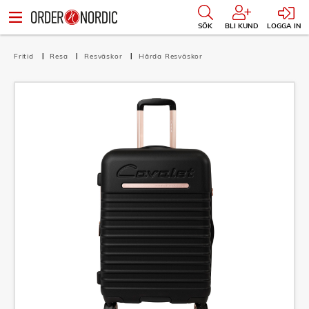
SÖK
BLI KUND
LOGGA IN
Fritid
Resa
Resväskor
Hårda Resväskor