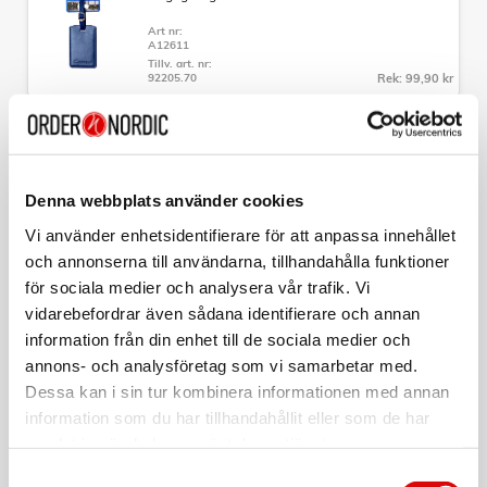
- Mått: 65 x 46 x 26-30cm
- Vikt: 3,8kg
Art nr:
- Volym: 75-89L
A12611
- Garanti: 5 års fabrikationsgaranti
Tillv. art. nr:
92205.70
Rek: 99,90 kr
CAVALET
Bagagetag Röd
Art nr:
Denna webbplats använder cookies
A12612
Tillv. art. nr:
Vi använder enhetsidentifierare för att anpassa innehållet
92205.90
Rek: 99,90 kr
och annonserna till användarna, tillhandahålla funktioner
för sociala medier och analysera vår trafik. Vi
CAVALET
TSA-Lås
vidarebefordrar även sådana identifierare och annan
information från din enhet till de sociala medier och
Art nr:
A12609
annons- och analysföretag som vi samarbetar med.
Tillv. art. nr:
92020
Rek: 99,90 kr
Dessa kan i sin tur kombinera informationen med annan
information som du har tillhandahållit eller som de har
samlat in när du har använt deras tjänster.
CAVALET
Nackkudde Minnesskum Ergonomisk
Samtyckesval