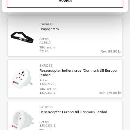
Avvisa
A12614
Tillv. art. nr:
92201.70
Rek: 129,00 kr
CAVALET
Bagagerem
Art nr:
A12610
Tillv. art. nr:
92125
Rek: 99,90 kr
SKROSS
Reseadapter Indien/Israel/Danmark till Europa
Jordad
Art nr:
1.500217-E
Tillv. art. nr:
1.500217-E
Rek: 129,00 kr
SKROSS
Reseadapter Europa till Danmark Jordad
Art nr:
1.500232-E