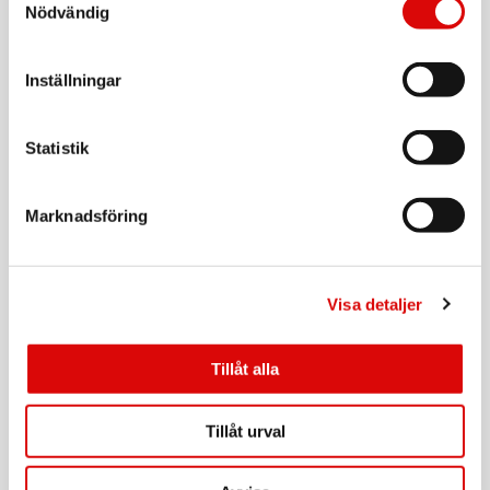
Nödvändig
Art nr:
A12615
Tillv. art. nr:
92202.10
Rek: 199,00 kr
Inställningar
CAVALET
Bagagevåg
Statistik
Art nr:
A14753
Tillv. art. nr:
Marknadsföring
92208.11
Rek: 179,00 kr
CAVALET
Sovmask
Visa detaljer
Art nr:
A12616
Tillv. art. nr:
Tillåt alla
92200.10
Rek: 49,90 kr
CAVALET
Tillåt urval
Nackkudde Komfort
Art nr: