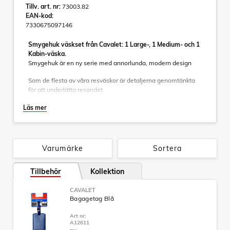
Tillv. art. nr:
73003.82
EAN-kod:
7330675097146
Smygehuk väskset från Cavalet: 1 Large-, 1 Medium- och 1
Kabin-väska.
Smygehuk är en ny serie med annorlunda, modern design
Som de flesta av våra resväskor är detaljerna genomtänkta
för att underlätta resandet.
Självklart helfodrad inredning med packband och avdelare,
Läs mer
som underlättar för dig när du packar. Fast TSA-lås.
Expanderbar. Fyra tystgående hjul. Helt integrerat
teleskophandtag.
Detta set består utav 3 olika resväskor:
Varumärke
Sortera
Kabin: 55 x 40 x 20cm, Vikt: 2,8kg, Volym 38L
Medium: 66 x 45 x 26-30cm, Vikt 3,5kg, Volym 63-73L
Tillbehör
Kollektion
Large: 75 x 52 x 30-34cm, Vikt 4,5kg, Volym 100-113L
CAVALET
Bagagetag Blå
Specifikationer:
- Helt integrerat teleskophandtag
Art nr:
- Fast TSA-lås som är inbyggt
A12611
- Material: ABS/PC