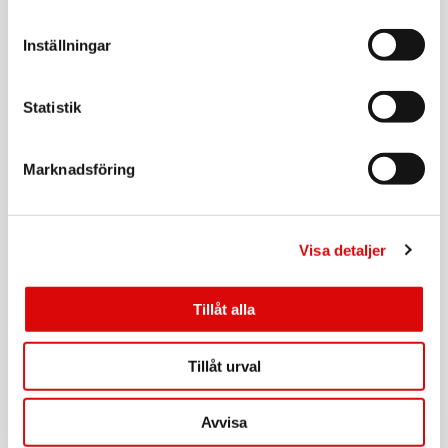
Inställningar
CAVALET
Bagagevåg
Art nr:
Statistik
A14753
Tillv. art. nr:
92208.11
Rek: 179,00 kr
Marknadsföring
CAVALET
Sovmask
Art nr:
Visa detaljer
A12616
Tillv. art. nr:
92200.10
Rek: 49,90 kr
Tillåt alla
CAVALET
Nackkudde Komfort
Tillåt urval
Art nr:
A12614
Tillv. art. nr:
Avvisa
92201.70
Rek: 129,00 kr