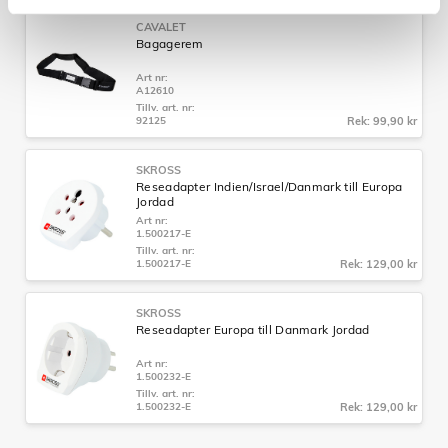
CAVALET
Bagagerem
Art nr:
A12610
Tillv. art. nr:
92125
Rek: 99,90 kr
SKROSS
Reseadapter Indien/Israel/Danmark till Europa
Jordad
Art nr:
1.500217-E
Tillv. art. nr:
1.500217-E
Rek: 129,00 kr
SKROSS
Reseadapter Europa till Danmark Jordad
Art nr:
1.500232-E
Tillv. art. nr:
1.500232-E
Rek: 129,00 kr