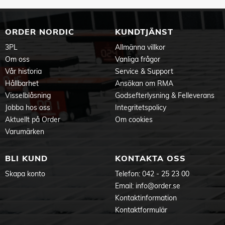
ORDER NORDIC
KUNDTJÄNST
3PL
Allmänna villkor
Om oss
Vanliga frågor
Vår historia
Service & Support
Hållbarhet
Ansökan om RMA
Visselblåsning
Godsefterlysning & Felleverans
Jobba hos oss
Integritetspolicy
Aktuellt på Order
Om cookies
Varumärken
BLI KUND
KONTAKTA OSS
Skapa konto
Telefon:
042 - 25 23 00
Email:
info@order.se
Kontaktinformation
Kontaktformulär