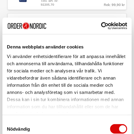
Tillv. art. nr:
- Garanti: 10 års fabrikationsgaranti
92205.70
Rek: 99,90 kr
CAVALET
Bagagetag Röd
Art nr:
A12612
Tillv. art. nr:
Denna webbplats använder cookies
92205.90
Rek: 99,90 kr
Vi använder enhetsidentifierare för att anpassa innehållet
CAVALET
och annonserna till användarna, tillhandahålla funktioner
TSA-Lås
för sociala medier och analysera vår trafik. Vi
vidarebefordrar även sådana identifierare och annan
Art nr:
A12609
information från din enhet till de sociala medier och
Tillv. art. nr:
92020
Rek: 99,90 kr
annons- och analysföretag som vi samarbetar med.
Dessa kan i sin tur kombinera informationen med annan
CAVALET
information som du har tillhandahållit eller som de har
Nackkudde Minnesskum Ergonomisk
samlat in när du har använt deras tjänster.
Art nr:
Samtyckesval
A12615
Nödvändig
Tillv. art. nr:
92202.10
Rek: 199,00 kr