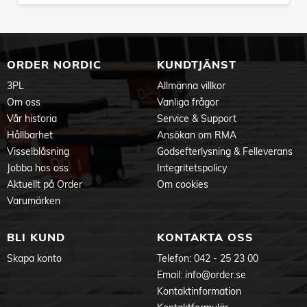
ORDER NORDIC
KUNDTJÄNST
3PL
Allmänna villkor
Om oss
Vanliga frågor
Vår historia
Service & Support
Hållbarhet
Ansökan om RMA
Visselblåsning
Godsefterlysning & Felleverans
Jobba hos oss
Integritetspolicy
Aktuellt på Order
Om cookies
Varumärken
BLI KUND
KONTAKTA OSS
Skapa konto
Telefon:
042 - 25 23 00
Email:
info@order.se
Kontaktinformation