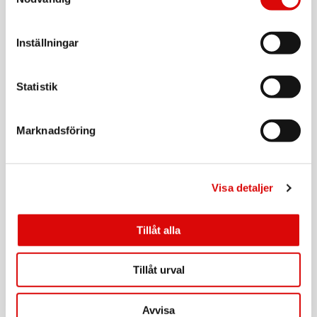
Tillv. art. nr:
92202.10
Rek: 199,00 kr
Inställningar
CAVALET
Bagagevåg
Statistik
Art nr:
A14753
Tillv. art. nr:
92208.11
Rek: 179,00 kr
Marknadsföring
CAVALET
Sovmask
Visa detaljer
Art nr:
A12616
Tillv. art. nr:
92200.10
Rek: 49,90 kr
Tillåt alla
CAVALET
Nackkudde Komfort
Tillåt urval
Art nr:
A12614
Avvisa
Tillv. art. nr: