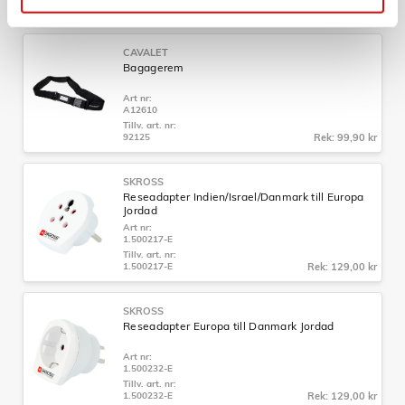
92201.70
Rek: 129,00 kr
CAVALET
Bagagerem
Art nr:
A12610
Tillv. art. nr:
92125
Rek: 99,90 kr
SKROSS
Reseadapter Indien/Israel/Danmark till Europa
Jordad
Art nr:
1.500217-E
Tillv. art. nr:
1.500217-E
Rek: 129,00 kr
SKROSS
Reseadapter Europa till Danmark Jordad
Art nr:
1.500232-E
Tillv. art. nr:
1.500232-E
Rek: 129,00 kr