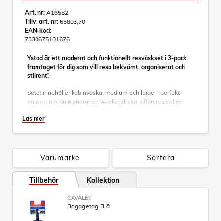
Art. nr:
A16582
Tillv. art. nr:
65803,70
EAN-kod:
7330675101676
Ystad är ett modernt och funktionellt resväskset i 3-pack
framtaget för dig som vill resa bekvämt, organiserat och
stilrent!
Setet innehåller kabinväska, medium och large – perfekt
oavsett om du planerar en weekendresa, affärsresa eller
längre semester. Den stilrena designen kombineras med
Läs mer
genomtänkta detaljer som gör varje resa smidigare. De
bekväma gummerade bärhandtagen ger ett stabilt grepp vid
lyft, medan fyra följsamma dubbelhjul gör väskorna enkla att
manövrera i alla riktningar. Det stabila draghandtaget ger
god kontroll och bidrar till ett modernt uttryck.
Varumärke
Sortera
Insidan är helfodrad och utrustad med praktisk avdelare och
Tillbehör
Kollektion
nätficka som hjälper dig att hålla packningen organiserad.
Medium- och large-storlekarna är dessutom expanderbara
och ger extra packutrymme när behovet uppstår.
CAVALET
Bagagetag Blå
Specifikationer: