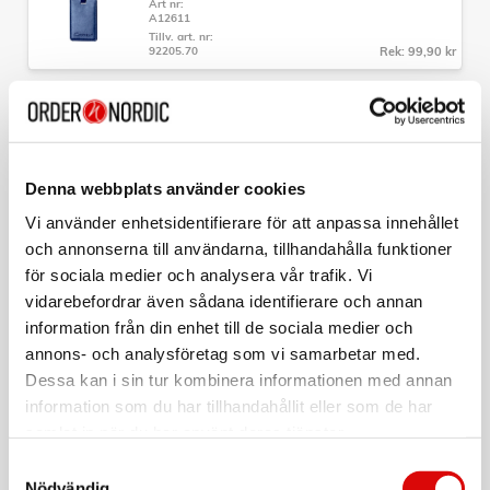
Art nr:
- Set med 3 resväskor: kabin, medium och large
A12611
- Fyra dubbelhjul för smidig manövrering
Tillv. art. nr:
- Stabilt teleskophandtag
92205.70
Rek: 99,90 kr
- Gummerade bärhandtag
- Expanderbar funktion (medium och large)
- Helfodrad insida med avdelare och nätficka
CAVALET
Bagagetag Röd
- Färg: Blå, finns även i Svart och Orange.
Mått:
Art nr:
A12612
- Kabinväska: 55x40x20 cm, 2,8kg, 35 L
Denna webbplats använder cookies
Tillv. art. nr:
- Mediumväska: 66x45x26-30 cm, 3,6kg, 64-74 L
92205.90
Rek: 99,90 kr
- Largeväska: 76x52x30-34 cm, 4,5kg, 99-113 L
Vi använder enhetsidentifierare för att anpassa innehållet
och annonserna till användarna, tillhandahålla funktioner
CAVALET
för sociala medier och analysera vår trafik. Vi
TSA-Lås
vidarebefordrar även sådana identifierare och annan
Art nr:
information från din enhet till de sociala medier och
A12609
Tillv. art. nr:
annons- och analysföretag som vi samarbetar med.
92020
Rek: 99,90 kr
Dessa kan i sin tur kombinera informationen med annan
information som du har tillhandahållit eller som de har
CAVALET
samlat in när du har använt deras tjänster.
Nackkudde Minnesskum Ergonomisk
Samtyckesval
Art nr:
Nödvändig
A12615