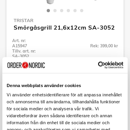
TRISTAR
Smörgåsgrill 21,6x12cm SA-3052
Art. nr:
A15947
Rek: 399,00 kr
Tillv. art. nr:
SA-3052
Se alla produkter inom Tristar
Denna webbplats använder cookies
Specifikation
Vi använder enhetsidentifierare för att anpassa innehållet
och annonserna till användarna, tillhandahålla funktioner
Beskrivning
för sociala medier och analysera vår trafik. Vi
vidarebefordrar även sådana identifierare och annan
Art. nr:
A15947
information från din enhet till de sociala medier och
Tillv. art. nr:
SA-3052
annons- och analysföretag som vi samarbetar med.