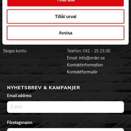
- Praktisk smörgåsgrill för att snabbt göra de godaste grillade
Visselblåsning
Godsefterlysning & Felleverans
ostsmörgåsarna
- Kompakt smörgåsgrill med sladdförvaring och lock med
Jobba hos oss
Integritetspolicy
Tillåt urval
säkerhetslås för enkel förvaring
Aktuellt på Order
Om cookies
- Plattorna med non-stick-beläggning gör att ingenting
Varumärken
fastnar på grillen
- Grillen når snabbt rätt temperatur tack vare 750 W effekt
Avvisa
- Lätt att rengöra efter användning tack vare non-stick-
BLI KUND
KONTAKTA OSS
beläggningen
Skapa konto
Telefon:
042 - 25 23 00
Email:
info@order.se
Kontaktinformation
Kontaktformulär
NYHETSBREV & KAMPANJER
Email address
*
Företagsnamn
*