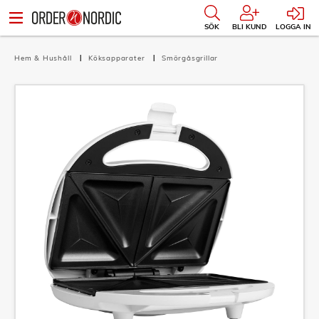
SÖK
BLI KUND
LOGGA IN
Hem & Hushåll
Köksapparater
Smörgåsgrillar