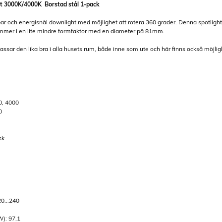
t 3000K/4000K Borstad stål 1-pack
bar och energisnål downlight med möjlighet att rotera 360 grader. Denna spotlight
mer i en lite mindre formfaktor med en diameter på 81mm.
ssar den lika bra i alla husets rum, både inne som ute och här finns också möjlig
0, 4000
0
sk
20...240
W): 97,1