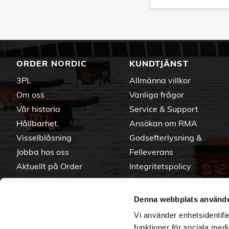
ORDER NORDIC
KUNDTJÄNST
3PL
Allmänna villkor
Om oss
Vanliga frågor
Vår historia
Service & Support
Hållbarhet
Ansökan om RMA
Visselblåsning
Godsefterlysning &
Jobba hos oss
Felleverans
Aktuellt på Order
Integritetspolicy
Varumärken
Om cookies
Denna webbplats använde
Vi använder enhetsidentifie
funktioner för sociala medi