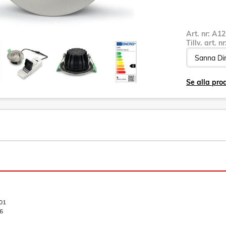
Art. nr:
A12
Tillv. art. n
Se alla prod
01
6