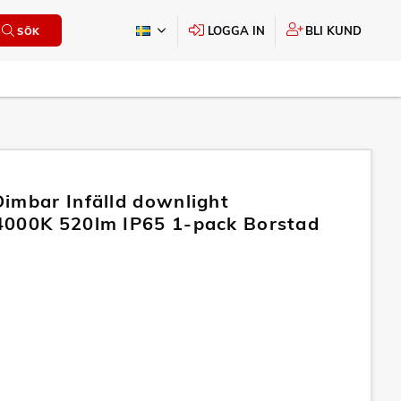
LOGGA IN
BLI KUND
SÖK
imbar Infälld downlight
000K 520lm IP65 1-pack Borstad