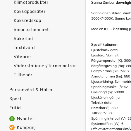
Klimatprodukter
Sanna Dimbar downligh
Köksapparater
Sanna är en stilren, dim
3000K/4000K. Sanna kom
Köksredskap
Med en IP65-klassning pa
Smarta hemmet
Säkerhet
Specifikationer:
Textilvård
Ljusteknisk data
Ljusfärg: Varmvit
Vitvaror
Färgtemperatur (K): 300
Väderstationer/Termometrar
Färgåtergivning (Ra): >8
Färgtolerans (SDCM): 6
Tillbehör
Armaturlumen (lm): 550
Ljusspridning: Symmetri
Spridningsvinkel (°): 42
Personvård & Hälsa
Livslängd (h): 50000
Ljuskälla ingår: Ja
Sport
Teknisk data
Fritid
Roterbar (°): 360
Tiltbar (°): 30
Nyheter
Spänning Intervall (V): 2
Systemeffekt (W): 6
Kampanj
Effektivitet armatur (lm/