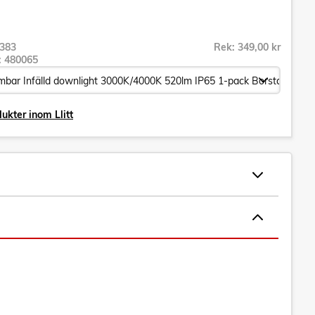
383
Rek: 349,00 kr
r:
480065
ukter inom Llitt