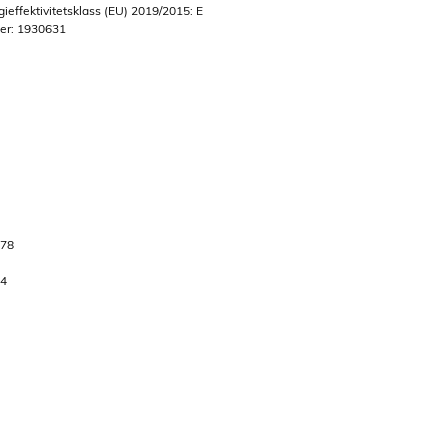
gieffektivitetsklass (EU) 2019/2015: E
mer: 1930631
 78
 4