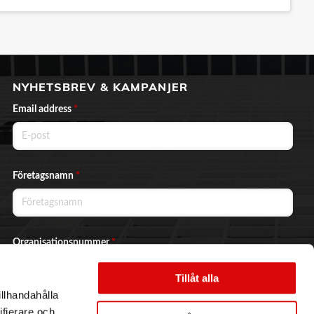
NYHETSBREV & KAMPANJER
Email address
*
Företagsnamn
*
Organisationsnummer
*
Tillåt alla
illhandahålla
Ja, jag vill prenumerera på nyhetsbrevet.
ifierare och