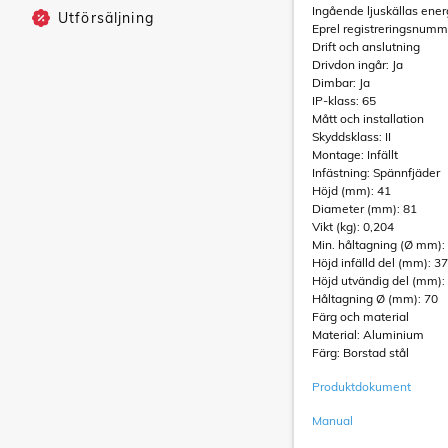
Ingående ljuskällas ener
Utförsäljning
Eprel registreringsnum
Drift och anslutning
Drivdon ingår: Ja
Dimbar: Ja
IP-klass: 65
Mått och installation
Skyddsklass: II
Montage: Infällt
Infästning: Spännfjäder
Höjd (mm): 41
Diameter (mm): 81
Vikt (kg): 0,204
Min. håltagning (Ø mm):
Höjd infälld del (mm): 37
Höjd utvändig del (mm):
Håltagning Ø (mm): 70
Färg och material
Material: Aluminium
Färg: Borstad stål
Produktdokument
Manual