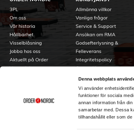
3PL
Allmänna villkor
Om oss
Vanliga frågor
Vår historia
Service & Support
Hållbarhet
Ansökan om RMA
Visselblåsning
Godsefterlysning &
Jobba hos oss
Felleverans
Aktuellt på Order
Integritetspolicy
Varumärken
Om cookies
Denna webbplats använde
Vi använder enhetsidentifie
funktioner för sociala medi
annan information från din
samarbetar med. Dessa kan
tillhandahållit eller som d