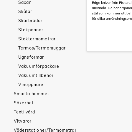
Saxar
Edge knivar från Fiskars 
använda. De har ergonomi
Skålar
stål som kommer att behå
för olika användningsom
Skärbrädor
Stekpannor
Stektermometrar
Termos/Termomuggar
Ugnsformar
Vakuumförpackare
Vakuumtillbehör
Vinöppnare
Smarta hemmet
Säkerhet
Textilvård
Vitvaror
Väderstationer/Termometrar