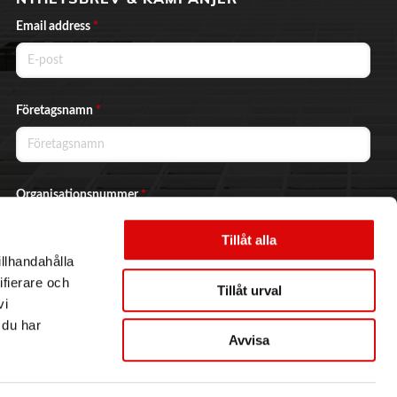
Email address
*
Företagsnamn
*
Organisationsnummer
*
Tillåt alla
illhandahålla
Ja, jag vill prenumerera på nyhetsbrevet.
ifierare och
Tillåt urval
vi
 du har
Avvisa
Skicka