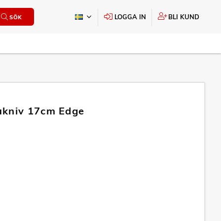
LOGGA IN
BLI KUND
SÖK
ukniv 17cm Edge