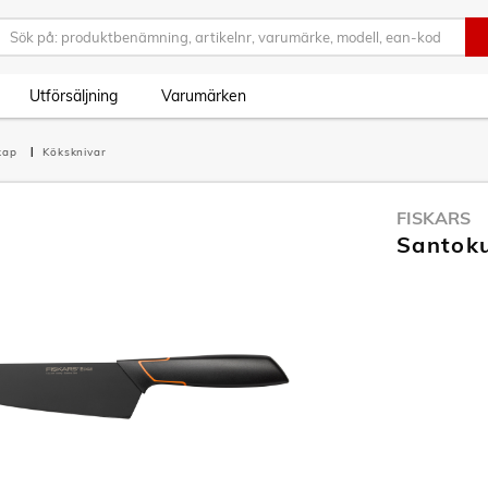
Utförsäljning
Varumärken
skap
Köksknivar
FISKARS
Santok