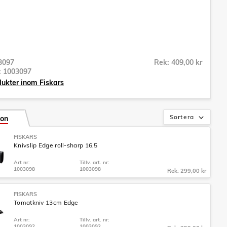
3097
Rek: 409,00 kr
r:
1003097
dukter inom Fiskars
Sortera
ion
FISKARS
Knivslip Edge roll-sharp 16,5
Art nr:
Tillv. art. nr:
1003098
1003098
Rek: 299,00 kr
FISKARS
Tomatkniv 13cm Edge
Art nr:
Tillv. art. nr:
1003092
1003092