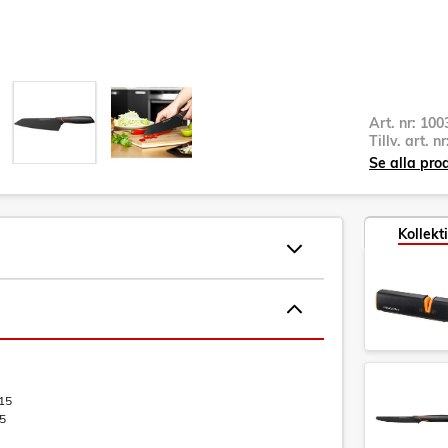
Art. nr:
100
Tillv. art. n
Se alla pro
Kollekt
15
5