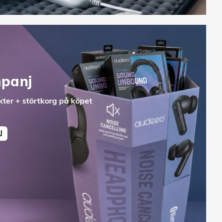
panj
ter + störtkorg på köpet
J