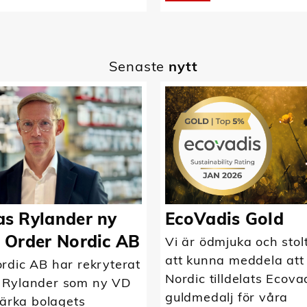
Senaste
nytt
s Rylander ny
EcoVadis Gold
 Order Nordic AB
Vi är ödmjuka och stol
att kunna meddela att
rdic AB har rekryterat
Nordic tilldelats Ecova
 Rylander som ny VD
guldmedalj för våra
tärka bolagets