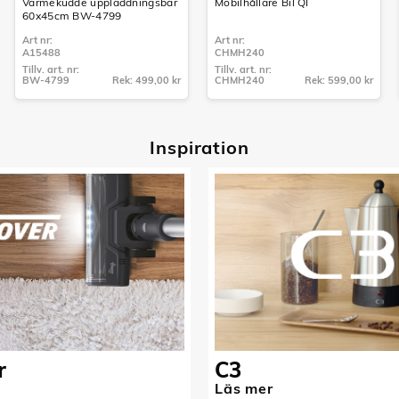
Värmekudde uppladdningsbar
Mobilhållare Bil QI
60x45cm BW-4799
Art nr:
Art nr:
A15488
CHMH240
Tillv. art. nr:
Tillv. art. nr:
BW-4799
Rek: 499,00 kr
CHMH240
Rek: 599,00 kr
Tillv. art. nr:
Tillv. art. nr:
BW-4799
CHMH240
Inspiratio
n
r
C3
Läs mer