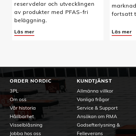
reservdelar och utvecklingen
marknads
av produkter med PFAS-fri
fortsatt 
beläggning.
Läs mer
Läs mer
ORDER NORDIC
KUNDTJÄNST
3PL
Allmänna villkor
Om oss
Vanliga frågor
Vår historia
Service & Support
Hållbarhet
Ansökan om RMA
Visselblåsning
Godsefterlysning &
Jobba hos oss
Felleverans