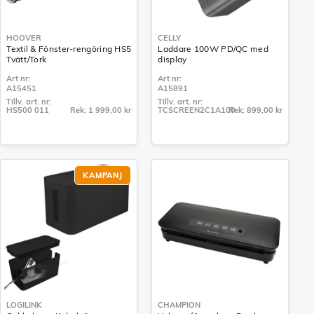
HOOVER
CELLY
Textil & Fönster-rengöring HS5
Laddare 100W PD/QC med
Tvätt/Tork
display
Art nr:
Art nr:
A15451
A15891
Tillv. art. nr:
Tillv. art. nr:
HS500 011
Rek: 1 999,00 kr
TCSCREEN2C1A100
Rek: 899,00 kr
Tillv. art. nr:
Tillv. art. nr:
HS500 011
TCSCREEN2C1A100
KAMPANJ
LOGILINK
CHAMPION