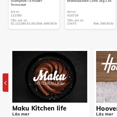
Svamptork i 6 Nivåer
Brandsläckare Linné 2kg 13A
Termostat
Art nr:
Art nr:
112380
A10729
Tillv. art. nr:
Tillv. art. nr:
01.112380.01.001
Rek: 699,00 kr
13473
Rek: 399,00 kr
Tillv. art. nr:
Tillv. art. nr:
01.112380.01.001
13473
Maku Kitchen life
Hoove
Läs mer
Läs mer