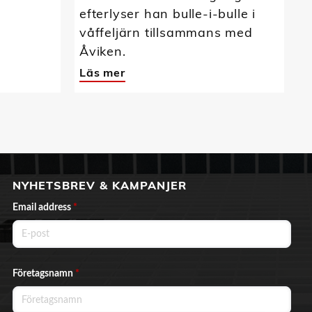
efterlyser han bulle-i-bulle i
våffeljärn tillsammans med
Åviken.
Läs mer
NYHETSBREV & KAMPANJER
Email address
*
Företagsnamn
*