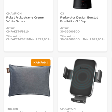
CHAMPION
C3
Paket Frukostserie Creme
Perkolator Design Borstat
White Series
Rostfritt stål 10kp
Art nr:
Art nr:
CHPAKET-FS610
30-32000ECO
Tillv. art. nr:
Tillv. art. nr:
CHPAKET-FS610
Rek: 1 799,00 kr
30-32000ECO
Rek: 1 099,00 kr
Tillv. art. nr:
Tillv. art. nr:
CHPAKET-FS610
30-32000ECO
KAMPANJ
TRISTAR
CHAMPION