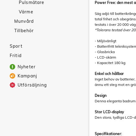
Pulsmätare
Power Free: den mest 
Värme
Säg adjö till batterikrån
total frihet och obegrän
Munvård
testats i över 20 000 vä
*Tolerans testad över 20
Tillbehör
- Miljövänligt
Sport
- Batterifritt tekniksyste
- Glasbricka
Fritid
- LCD-skärm
- Kapacitet 180 kg
Nyheter
Enkel och hållbar
Kampanj
Inget behov av batterier
Utförsäljning
ännu ett steg mot en grön
Design
Denna eleganta badrumsvå
Stor LCD-display
Den stora, tydliga LCD-d
Specifikationer: