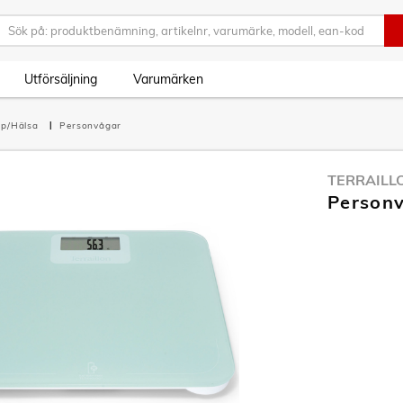
Utförsäljning
Varumärken
pp/Hälsa
Personvågar
TERRAILL
Personv