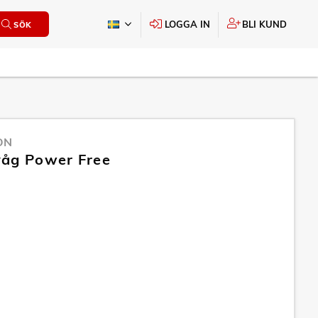
LOGGA IN
BLI KUND
SÖK
ON
åg Power Free