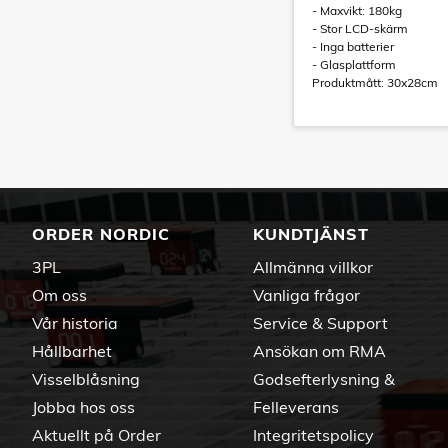
- Maxvikt: 180kg
- Stor LCD-skärm
- Inga batterier
- Glasplattform
Produktmått: 30x28cm
ORDER NORDIC
KUNDTJÄNST
3PL
Allmänna villkor
Om oss
Vanliga frågor
Vår historia
Service & Support
Hållbarhet
Ansökan om RMA
Visselblåsning
Godsefterlysning &
Jobba hos oss
Felleverans
Aktuellt på Order
Integritetspolicy