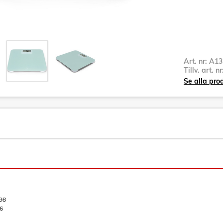
Art. nr:
A13
Tillv. art. n
Se alla pro
98
6