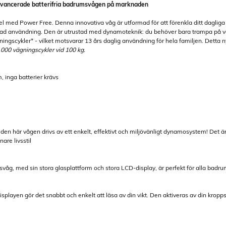
avancerade batterifria badrumsvågen på marknaden
gel med Power Free. Denna innovativa våg är utformad för att förenkla ditt dagliga 
sad användning. Den är utrustad med dynamoteknik: du behöver bara trampa på våge
gningscykler* - vilket motsvarar 13 års daglig användning för hela familjen. Dett
.000 vägningscykler vid 100 kg.
m, inga batterier krävs
, den här vågen drivs av ett enkelt, effektivt och miljövänligt dynamosystem! Det ä
are livsstil
g, med sin stora glasplattform och stora LCD-display, är perfekt för alla badrum
isplayen gör det snabbt och enkelt att läsa av din vikt. Den aktiveras av din krop