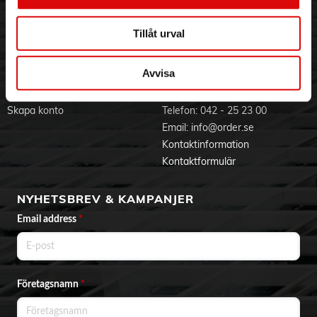
Visselblåsning
Godsefterlysning & Felleverans
Jobba hos oss
Integritetspolicy
Tillåt urval
Aktuellt på Order
Om cookies
Varumärken
Avvisa
BLI KUND
KONTAKTA OSS
Skapa konto
Telefon:
042 - 25 23 00
Email:
info@order.se
Kontaktinformation
Kontaktformulär
NYHETSBREV & KAMPANJER
Email address
*
Företagsnamn
*