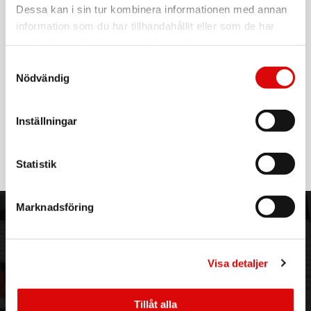
EAN-kod:
Dessa kan i sin tur kombinera informationen med annan
4052792008555
information som du har tillhandahållit eller som de har
samlat in när du har använt deras tjänster.
Scart till RCA-kabel
Kabeln har en omkopplare för val av riktning på audio/video-
Samtyckesval
signal - Från Scart till RCA eller från RCA till Scart.
Nödvändig
- Anslutning 1: 1 x Scart (21-pin)
- Anslutning 2: 3 x RCA-kontakter (Audio & Video)
- Omkopplare för signalriktning (In/Ut)
Inställningar
Läs mer
Färg:
Svart
Statistik
Längd:
2 meter
Marknadsföring
ORDER NORDIC
KUNDTJÄNST
3PL
Allmänna villkor
Om oss
Vanliga frågor
Visa detaljer
Vår historia
Service & Support
Hållbarhet
Ansökan om RMA
Tillåt alla