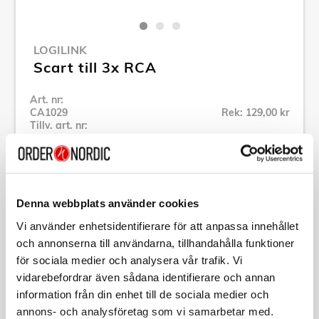
LOGILINK
Scart till 3x RCA
Art. nr:
CA1029
Rek: 129,00 kr
Tillv. art. nr:
CA1029
Se alla produkter inom LogiLink
Denna webbplats använder cookies
Specifikation
Vi använder enhetsidentifierare för att anpassa innehållet
och annonserna till användarna, tillhandahålla funktioner
Beskrivning
för sociala medier och analysera vår trafik. Vi
vidarebefordrar även sådana identifierare och annan
information från din enhet till de sociala medier och
Art. nr:
CA1029
Tillv. art. nr:
CA1029
annons- och analysföretag som vi samarbetar med.