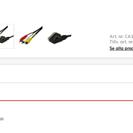
Art. nr:
CA1
Tillv. art. n
Se alla pro
55