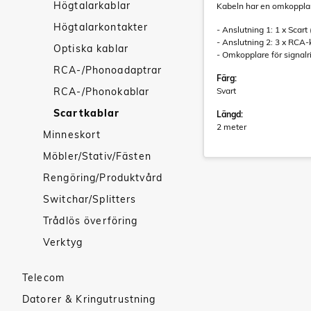
Högtalarkablar
Kabeln har en omkopplare 
Högtalarkontakter
- Anslutning 1: 1 x Scart
- Anslutning 2: 3 x RCA-
Optiska kablar
- Omkopplare för signalri
RCA-/Phonoadaptrar
Färg:
RCA-/Phonokablar
Svart
Scartkablar
Längd:
2 meter
Minneskort
Möbler/Stativ/Fästen
Rengöring/Produktvård
Switchar/Splitters
Trådlös överföring
Verktyg
Telecom
Datorer & Kringutrustning