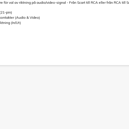
för val av riktning på audio/video-signal - Från Scart till RCA eller från RCA till S
 (21-pin)
kontakter (Audio & Video)
ktning (In/Ut)