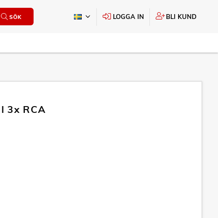
LOGGA IN
BLI KUND
SÖK
ll 3x RCA