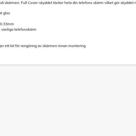
 på skärmen. Full Cover-skyddet täcker hela din telefons skärm vilket gör skyddet m
at glas
t 0.33mm
 vanliga telefonskärm
jer ett kit för rengöring av skärmen innan montering