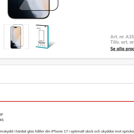
Art. nr:
A15
Tillv. art. n
Se alla pr
BF
45
ydd i härdat glas håller din iPhone 17 i optimalt skick och skyddar mot sprickor,