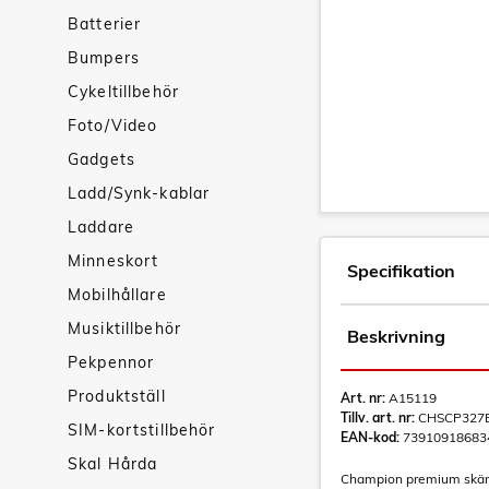
Batterier
Bumpers
Cykeltillbehör
Foto/Video
Gadgets
Ladd/Synk-kablar
Laddare
Minneskort
Specifikation
Mobilhållare
Musiktillbehör
Beskrivning
Pekpennor
Produktställ
Art. nr:
A15119
Tillv. art. nr:
CHSCP327
SIM-kortstillbehör
EAN-kod:
73910918683
Skal Hårda
Champion premium skärmsk