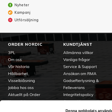
Nyheter
Kampanj
Utförsäljning
ORDER NORDIC
KUNDTJÄNST
3PL
Allmänna villkor
Om oss
Vanliga frågor
Vår historia
Service & Support
Hållbarhet
Ansökan om RMA
Visselblåsning
Godsefterlysning &
Jobba hos oss
Felleverans
Aktuellt på Order
Integritetspolicy
Varumärken
Om cookies
Denna webbplats använde