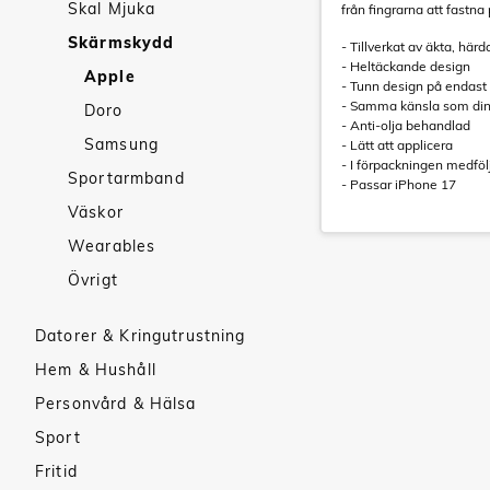
Skal Mjuka
från fingrarna att fastna
Skärmskydd
- Tillverkat av äkta, härd
- Heltäckande design
Apple
- Tunn design på endas
- Samma känsla som din
Doro
- Anti-olja behandlad
Samsung
- Lätt att applicera
- I förpackningen medföl
Sportarmband
- Passar iPhone 17
Väskor
Wearables
Övrigt
Datorer & Kringutrustning
Hem & Hushåll
Personvård & Hälsa
Sport
Fritid