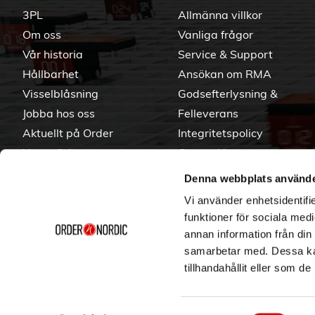
3PL
Allmänna villkor
Om oss
Vanliga frågor
Vår historia
Service & Support
Hållbarhet
Ansökan om RMA
Visselblåsning
Godsefterlysning &
Jobba hos oss
Felleverans
Aktuellt på Order
Integritetspolicy
Varumärken
Om cookies
Denna webbplats använde
Vi använder enhetsidentifie
funktioner för sociala medi
annan information från din
samarbetar med. Dessa kan
tillhandahållit eller som d