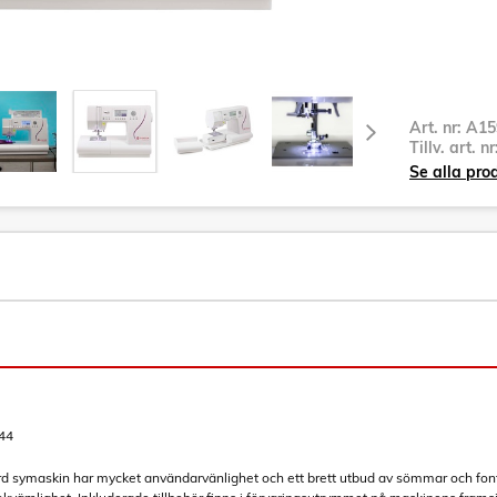
Art. nr:
A15
Tillv. art. n
Se alla pro
44
 symaskin har mycket användarvänlighet och ett brett utbud av sömmar och fonter