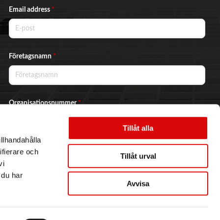
Email address
*
Företagsnamn
*
Organisationsnummer
*
Tillåt alla
illhandahålla
Ja, jag vill prenumerera på nyhetsbrevet.
ifierare och
Tillåt urval
vi
 du har
Avvisa
Skicka