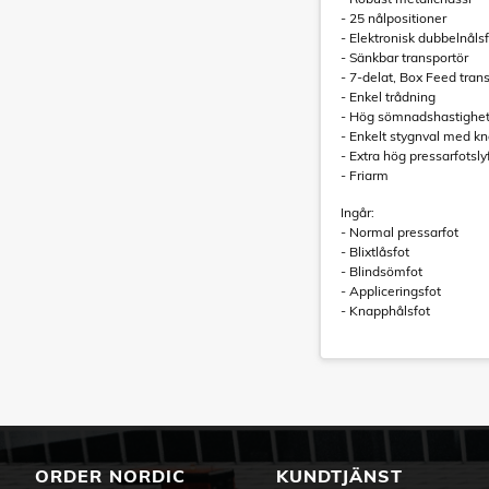
- 25 nålpositioner
- Elektronisk dubbelnåls
- Sänkbar transportör
- 7-delat, Box Feed tran
- Enkel trådning
- Hög sömnadshastighe
- Enkelt stygnval med k
- Extra hög pressarfotsly
- Friarm
Ingår:
- Normal pressarfot
- Blixtlåsfot
- Blindsömfot
- Appliceringsfot
- Knapphålsfot
ORDER NORDIC
KUNDTJÄNST