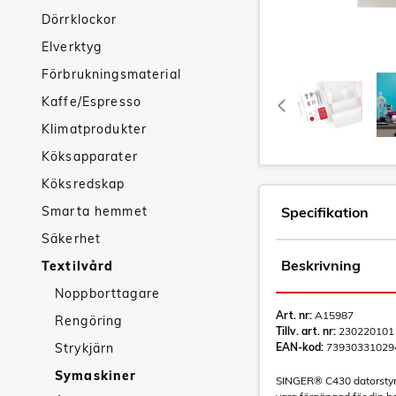
Dörrklockor
Elverktyg
Förbrukningsmaterial
Kaffe/Espresso
Klimatprodukter
Köksapparater
Köksredskap
Smarta hemmet
Specifikation
Säkerhet
Beskrivning
Textilvård
Noppborttagare
Art. nr:
A15987
Rengöring
Tillv. art. nr:
230220101
Strykjärn
EAN-kod:
73930331029
Symaskiner
SINGER® C430 datorstyrd