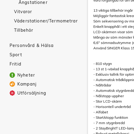
vara förgängad för din b
Ångstationer
13 viktiga tillbehör ingår
Vitvaror
Möjliggör fantastisk kre
Väderstationer/Termometrar
Söm sekvensering av min
Enkelt knapphål i ett ste
Tillbehör
LCD-skärmen visar söm v
Många av söm mönster kan
6,6" sömnadsutrymme (nål
Personvård & Hälsa
Använd SINGER Klass 15
Sport
Fritid
- 810 stygn
- 13 st 1-växlad knapphå
- Exklusiv tallrik för opt
Nyheter
- Automatisk trådklippni
Kampanj
- Nåltrådar
- Automatisk stygnbredd
Utförsäljning
- Nålstopp upp/ner
- Stor LCD-skärm
- Horisontell undertråd
- Alfabet
- Start/stopp funktion
- 7 mm stygnbredd
- 2 StayBrightT LED-lam
- Robust metallchassi