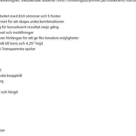
ekvämlighet. Inkluderade tillbehör finns i förvaringsutrymmet på maskinens frams
ativitet med 810 sömmar och 5 fonter
net för att skapa unika kombinationer
g för konsekvent resultat varje gång
al och inställningar
 förlängas för att ge fler kreativa möjligheter
 till torn) och 4,25" höjd
 Transparenta spolar
l
imala knapphål
ng
 och längd
por