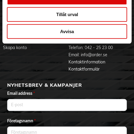
Visselblåsning
Godsefterlysning & Felleverans
lösningar för varje hårbotten och hår, stödda av 7 decennier
Jobba hos oss
Integritetspolicy
av forskning. *P&G:s beräkning baserad på externa årliga
försäljningsrapporter för schampokategorin, november 2023
Tillåt urval
Aktuellt på Order
Om cookies
– oktober 2024
Varumärken
- För varje hår- och hårbottentyp: Detta mjällschampo är
dermatologiskt testat och idealiskt för dagligt bruk
Avvisa
- Pumpflaska: Njut av schampot du älskar ännu längre och
BLI KUND
KONTAKTA OSS
hjälp till att minska avfall med våra 1000 ml flaskor. Dra bara
upp pumpen för att aktivera dispensern
Skapa konto
Telefon:
042 - 25 23 00
Email:
info@order.se
Kontaktinformation
Kontaktformulär
NYHETSBREV & KAMPANJER
Email address
*
Företagsnamn
*