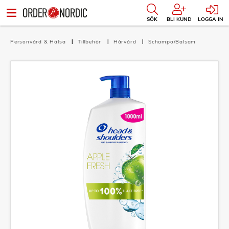
SÖK
BLI KUND
LOGGA IN
Personvård & Hälsa
Tillbehör
Hårvård
Schampo/Balsam