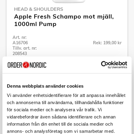
HEAD & SHOULDERS
Apple Fresh Schampo mot mjäll,
1000ml Pump
Art. nr:
A16706
Rek: 199,00 kr
Tillv. art. nr:
208543
Se alla produkter inom Head & Shoulders
Specifikation
Denna webbplats använder cookies
Vi använder enhetsidentifierare för att anpassa innehållet
och annonserna till användarna, tillhandahålla funktioner
Beskrivning
för sociala medier och analysera vår trafik. Vi
vidarebefordrar även sådana identifierare och annan
Art. nr:
A16706
information från din enhet till de sociala medier och
Tillv. art. nr:
208543
annons- och analysföretag som vi samarbetar med.
EAN-kod: