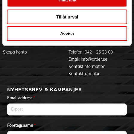
mjukt, silkeslent och slätt
Visselblåsning
Godsefterlysning & Felleverans
- Ikoniska aussie-dofter: ljuvliga, tropiska fruktdofter med
Jobba hos oss
Integritetspolicy
inslag av passionsfrukt, apelsin och kokosmjölk, för hår som
Tillåt urval
doftar gudomligt
Aktuellt på Order
Om cookies
- För bättre resultat: följ upp med aussie deeep moisture
Varumärken
conditioner eller 3 minute miracle deep conditioner för mer
Avvisa
intensiv återfuktning, ditt hår kommer att tacka dig!
BLI KUND
KONTAKTA OSS
Skapa konto
Telefon:
042 - 25 23 00
Email:
info@order.se
Kontaktinformation
Kontaktformulär
NYHETSBREV & KAMPANJER
Email address
*
Företagsnamn
*