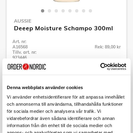
AUSSIE
Deeep Moisture Schampo 300ml
Art. nr:
A16568
Rek: 89,00 kr
Tillv. art. nr:
923446
Se alla produkter inom Aussie
Denna webbplats använder cookies
Specifikation
Vi använder enhetsidentifierare för att anpassa innehållet
och annonserna till användarna, tillhandahålla funktioner
Beskrivning
för sociala medier och analysera vår trafik. Vi
vidarebefordrar även sådana identifierare och annan
Art. nr:
A16568
information från din enhet till de sociala medier och
Tillv. art. nr:
923446
annons- och analysföretag som vi samarbetar med.