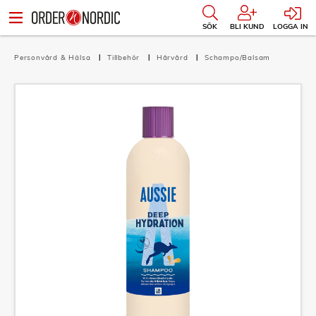
SÖK
BLI KUND
LOGGA IN
Personvård & Hälsa
Tillbehör
Hårvård
Schampo/Balsam