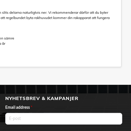
lits delarna naturligtvis ner. Vi rekommenderar därför att du byter
m att regelbundet byta rakhuvudet kommer din rakapparat att fungera
den sämre
a år
NYHETSBREV & KAMPANJER
Email address
*