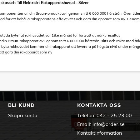
skassett Till Elektriskt Rakapparatshuvud – Silver
mponenterna i din Braun-produkt av i genomsnitt 6 000 000 hårstrån. Över tiden s
ad för att behålla rakapparatens effektivitet och göra din apparat som ny. Geno
.
t du byter ut rakhuvudet var 18:e månad för fortsatt utmärkt resultat
din Braun-rakapparat av i genomsnitt 6 000 000 hårstrån, slits och rakar med ti
 byta rakhuvudet kommer din rakapparat att leverera på högsta nivå under mång
r att göra din rakapparat som ny
BLI KUND
KONTAKTA OSS
Skapa konto
Telefon:
042 - 25 23 00
Email:
info@order.se
Kontaktinformation