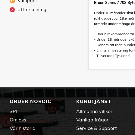
Kampanj
Braun Series 7 70S Byte
Utförsäljning
Under 18 månader skär ko
rakhuvudet var 18:e mån
utmärkt under många år
- Braun rekommenderar at
- Under 18 månader skär 
- Genom att regelbundet
- En liten investering fö
- Tillverkad i Tyskland
ORDER NORDIC
KUNDTJÄNST
3PL
Allmänna villkor
Om oss
Vanliga frågor
Vår historia
Service & Support