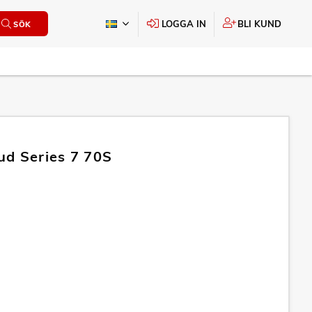
LOGGA IN
BLI KUND
SÖK
d Series 7 70S