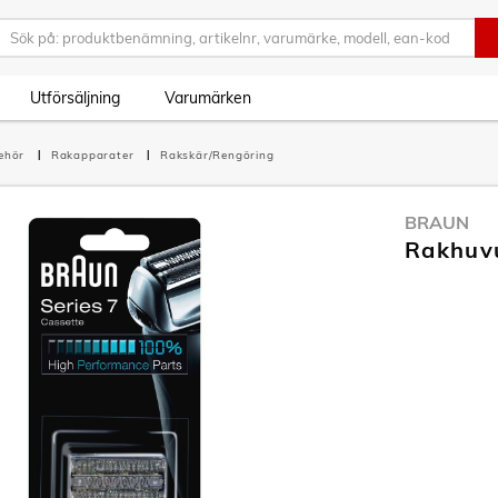
Utförsäljning
Varumärken
behör
Rakapparater
Rakskär/Rengöring
BRAUN
Rakhuvu