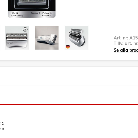
Art. nr:
A15
Tillv. art. n
Se alla pro
42
10