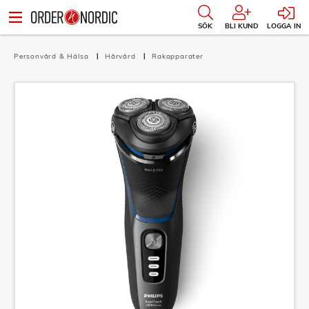
SÖK
BLI KUND
LOGGA IN
Personvård & Hälsa
Hårvård
Rakapparater