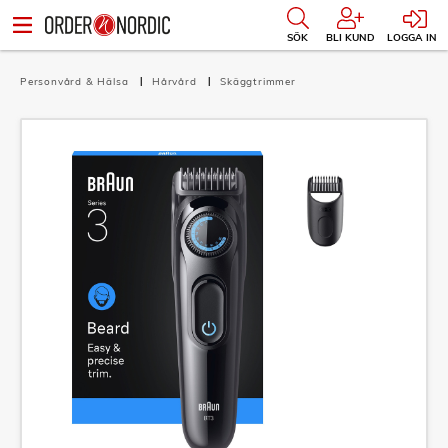
SÖK
BLI KUND
LOGGA IN
Personvård & Hälsa
Hårvård
Skäggtrimmer