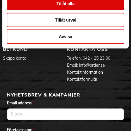
Tillåt alla
med stylingverktyg designade för att uppnå fina linjer och
Hållbarhet
Ansökan om RMA
jämn finish
Visselblåsning
Godsefterlysning & Felleverans
- 50 minuters sladdlös drifttid
Jobba hos oss
Integritetspolicy
Tillåt urval
Aktuellt på Order
Om cookies
Varumärken
Avvisa
BLI KUND
KONTAKTA OSS
Skapa konto
Telefon:
042 - 25 23 00
Email:
info@order.se
Kontaktinformation
Kontaktformulär
NYHETSBREV & KAMPANJER
Email address
*
Företagsnamn
*