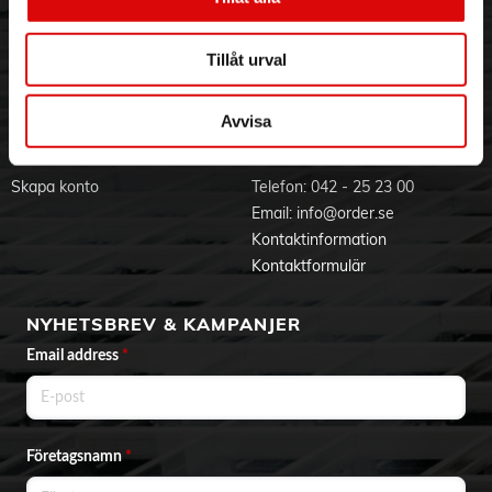
Visselblåsning
Godsefterlysning & Felleverans
Jobba hos oss
Integritetspolicy
Tillåt urval
Aktuellt på Order
Om cookies
Varumärken
Avvisa
BLI KUND
KONTAKTA OSS
Skapa konto
Telefon:
042 - 25 23 00
Email:
info@order.se
Kontaktinformation
Kontaktformulär
NYHETSBREV & KAMPANJER
Email address
*
Företagsnamn
*