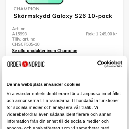
CHAMPION
Skärmskydd Galaxy S26 10-pack
Art. nr:
A15993
Rek: 1 249,00 kr
Tillv. art. nr:
CHSCP505-10
Se alla produkter inom Champion
Specifikation
Denna webbplats använder cookies
Beskrivning
Vi använder enhetsidentifierare för att anpassa innehållet
och annonserna till användarna, tillhandahålla funktioner
för sociala medier och analysera vår trafik. Vi
Art. nr:
A15993
vidarebefordrar även sådana identifierare och annan
Tillv. art. nr:
CHSCP505-
10
information från din enhet till de sociala medier och
EAN-kod:
annons- och analysföretag som vi samarbetar med.