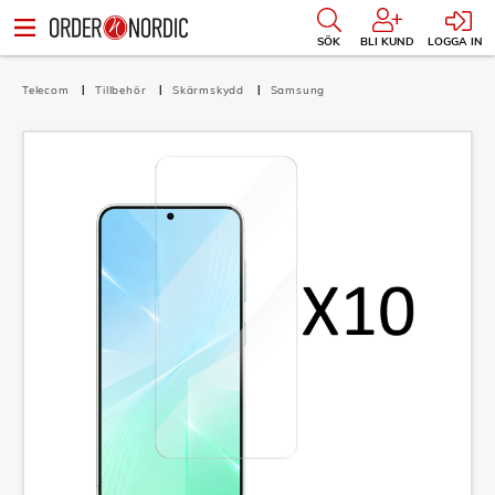
SÖK
BLI KUND
LOGGA IN
Telecom
Tillbehör
Skärmskydd
Samsung