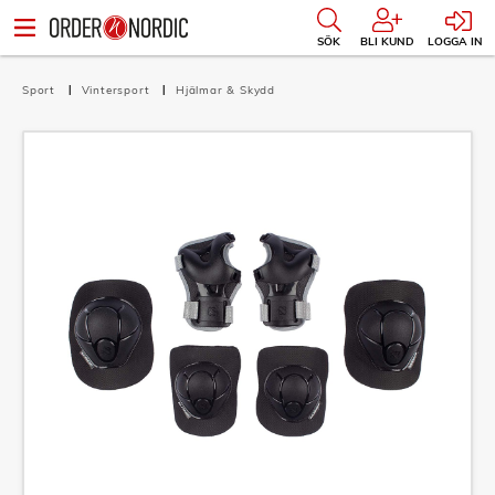
SÖK
BLI KUND
LOGGA IN
Sport
Vintersport
Hjälmar & Skydd