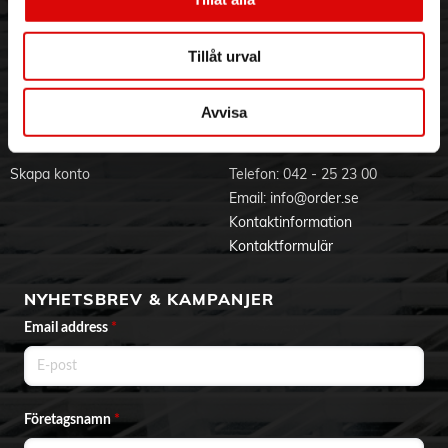
- 1 par handledsskydd
Visselblåsning
Godsefterlysning & Felleverans
Jobba hos oss
Integritetspolicy
Tillåt urval
Aktuellt på Order
Om cookies
Varumärken
Avvisa
BLI KUND
KONTAKTA OSS
Skapa konto
Telefon:
042 - 25 23 00
Email:
info@order.se
Kontaktinformation
Kontaktformulär
NYHETSBREV & KAMPANJER
Email address
*
Företagsnamn
*