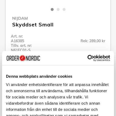
NIJDAM
Skyddset Small
Art. nr:
A16385
Rek: 289,00 kr
Tillv. art. nr:
N61EC01-S
Se alla produkter inom Nijdam
Denna webbplats använder cookies
Specifikation
Vi använder enhetsidentifierare för att anpassa innehållet
och annonserna till användarna, tillhandahålla funktioner
Beskrivning
för sociala medier och analysera vår trafik. Vi
vidarebefordrar även sådana identifierare och annan
Art. nr:
A16385
information från din enhet till de sociala medier och
Tillv. art. nr:
N61EC01-S
annons- och analysföretag som vi samarbetar med.