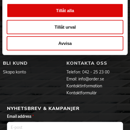
Om oss
Vanliga frågor
Tillåt alla
Vår historia
Service & Support
Hållbarhet
Ansökan om RMA
Visselblåsning
Godsefterlysning & Felleverans
Tillåt urval
Jobba hos oss
Integritetspolicy
Aktuellt på Order
Om cookies
Avvisa
Varumärken
BLI KUND
KONTAKTA OSS
Skapa konto
Telefon:
042 - 25 23 00
Email:
info@order.se
Kontaktinformation
Kontaktformulär
NYHETSBREV & KAMPANJER
Email address
*