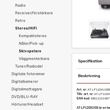
Radio
Receiver/förstärkare
Retro
Stereo/HiFi
Kompaktstereo
Nålar/Pick-up
Skivspelare
Väggmonterbara
Specifikation
Tuner/Radiodel
Digitala fotoramar
Beskrivning
Digitalkameror
Digitalmottagare
Art. nr:
AT-LP120XUSB
Tillv. art. nr:
AT-LP120
DVD/BLU-RAY
EAN-kod:
49613101487
Hörlurar/Headset
AT-LP120XUSB är en helm