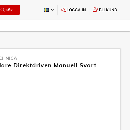
LOGGA IN
BLI KUND
SÖK
CHNICA
lare Direktdriven Manuell Svart