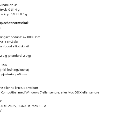
Mindre än 3°
yck: 0 till 4 g
ckup: 3,5 till 8,5 g
kup och tonarmsskal:
E
ningsimpedans: 47 000 Ohm
Hz, 5 cm/sek)
anfogad elliptisk nål
2,2 g (standard: 2,0 g)
T-HS6
(inkl. ledningskablar)
gsjustering: ±5 mm
kHz eller 48 kHz USB valbart
1 Kompatibel med Windows 7 eller senare, eller Mac OS X eller senare
er
0 till 240 V, 50/60 Hz, max 1,5 A.
 W