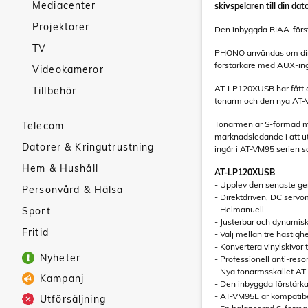
Mediacenter
skivspelaren till din dato
Projektorer
Den inbyggda RIAA-förs
TV
PHONO användas om din f
förstärkare med AUX-in
Videokameror
AT-LP120XUSB har fått e
Tillbehör
tonarm och den nya AT-VM
Tonarmen är S-formad me
Telecom
marknadsledande i att u
Datorer & Kringutrustning
ingår i AT-VM95 serien s
Hem & Hushåll
AT-LP120XUSB
- Upplev den senaste g
Personvård & Hälsa
- Direktdriven, DC servo
- Helmanuell
Sport
- Justerbar och dynamisk
Fritid
- Välj mellan tre hastig
- Konvertera vinylskivor t
Nyheter
- Professionell anti-re
- Nya tonarmsskallet A
Kampanj
- Den inbyggda förstär
- AT-VM95E är kompatibe
Utförsäljning