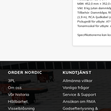
Mått: 452,0 mm × 352,0
Vikt: 8 kg (utan dammkå
Tillbehör: Dammkåpa, fil
(1,9 m), RCA-ljudkabel 
Pickupnål för utbyte: AT
Tonarmsskal för utbyte: 
Specifikationerna kan k
ORDER NORDIC
KUNDTJÄNST
3PL
Allmänna villkor
Om oss
Vanliga frågor
Vår historia
Service & Support
Hållbarhet
Ansökan om RMA
Visselblåsning
Godsefterlysning &