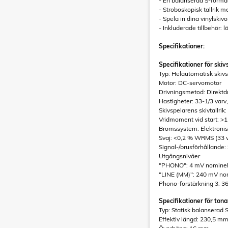
- En balanserad S-forma
- Stroboskopisk tallrik m
- Spela in dina vinylski
- Inkluderade tillbehör
Specifikationer:
Specifikationer för skiv
Typ: Helautomatisk skiv
Motor: DC-servomotor
Drivningsmetod: Direktdr
Hastigheter: 33-1/3 varv,
Skivspelarens skivtallri
Vridmoment vid start: >1
Bromssystem: Elektroni
Svaj: <0,2 % WRMS (33 v
Signal-/brusförhållande:
Utgångsnivåer
"PHONO": 4 mV nominell 
"LINE (MM)": 240 mV nom
Phono-förstärkning 3: 3
Specifikationer för ton
Typ: Statisk balanserad
Effektiv längd: 230,5 m