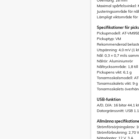
Överhäng: 16 mm
Maximal spårfelsvinkel: 
Justeringsområde för nåltr
Lämpligt viktområde för pi
Specifikationer för pic
Pickupmodell: AT-VM95
Pickuptyp: VM
Rekommenderad belast
Utspänning: 4,0 mV (1 k
Nål: 0,3 × 0,7 mils samm
Nålrör: Aluminiumrör
Nåltrycksområde: 1,8 till 
Pickupens vikt: 6,1 g
Tonarmsskalsmodell: A
Tonarmsskalets vikt: 9 g 
Tonarmsskalets överhän
USB-funktion
A/D, D/A: 16 bitar 44,1 
Datorgränssnitt: USB 1.
Allmänna specifikation
Strömförsörjningskrav: 10
Strömförbrukning: 2,70
Nätadapter: 12 V, 3 A