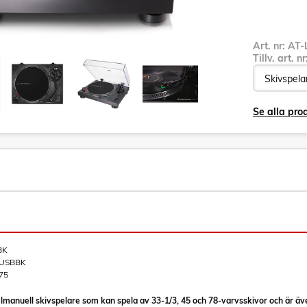
Art. nr:
AT-
Tillv. art. n
Se alla pro
BK
XUSBBK
75
anuell skivspelare som kan spela av 33-1/3, 45 och 78-varvsskivor och är äve