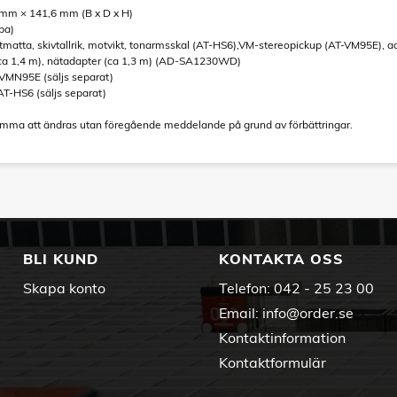
 mm × 141,6 mm (B x D x H)
pa)
tmatta, skivtallrik, motvikt, tonarmsskal (AT-HS6),VM-stereopickup (AT-VM95E), a
(ca 1,4 m), nätadapter (ca 1,3 m) (AD-SA1230WD)
-VMN95E (säljs separat)
AT-HS6 (säljs separat)
omma att ändras utan föregående meddelande på grund av förbättringar.
BLI KUND
KONTAKTA OSS
Skapa konto
Telefon:
042 - 25 23 00
Email:
info@order.se
Kontaktinformation
Kontaktformulär