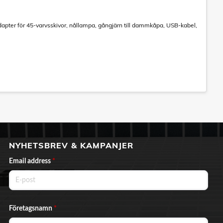
dapter för 45-varvsskivor, nållampa, gångjärn till dammkåpa, USB-kabel,
NYHETSBREV & KAMPANJER
Email address
*
Företagsnamn
*