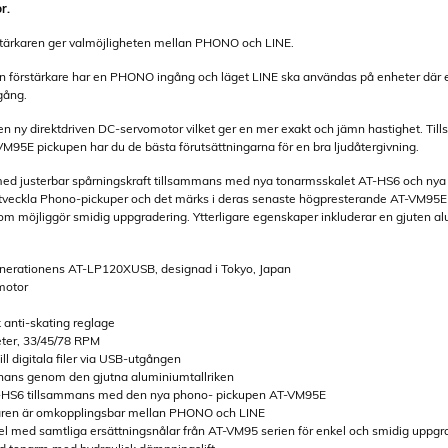
r.
tärkaren ger valmöjligheten mellan PHONO och LINE.
örstärkare har en PHONO ingång och läget LINE ska användas på enheter där en e
gång.
n ny direktdriven DC-servomotor vilket ger en mer exakt och jämn hastighet. Til
95E pickupen har du de bästa förutsättningarna för en bra ljudåtergivning.
d justerbar spårningskraft tillsammans med nya tonarmsskalet AT-HS6 och nya 
tveckla Phono-pickuper och det märks i deras senaste högpresterande AT-VM95E (e
om möjliggör smidig uppgradering. Ytterligare egenskaper inkluderar en gjuten a
enerationens AT-LP120XUSB, designad i Tokyo, Japan
motor
 anti-skating reglage
heter, 33/45/78 RPM
ill digitala filer via USB-utgången
sonans genom den gjutna aluminiumtallriken
T-HS6 tillsammans med den nya phono- pickupen AT-VM95E
karen är omkopplingsbar mellan PHONO och LINE
l med samtliga ersättningsnålar från AT-VM95 serien för enkel och smidig uppgra