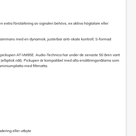
xtra förstärkning av signalen behövs, ex aktiva högtalare eller
lsammans med en dynamisk, justerbar anti-skate kontroll, S-formad
pickupen AT-VM95E. Audio-Technica har under de senaste 50 åren varit
lliptisk nål). Pickupen är kompatibel med alla ersättningsnålarna som
luminiumplatta med filtmatta.
dering eller utbyte