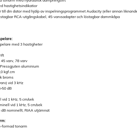
d tonarm med hydraulisk dämpningslift
ed hastighetsindikatior
vor till din dator med hjälp av inspelningsprogrammet Audacity (eller annan liknan
: löstagbar RCA-utgångskabel, 45-varvsadapter och löstagbar dammkåpa
spelare:
spelare med 3 hastigheter
ift
 45 varv, 78 varv
k: Pressgjuten aluminium
,0 kgf.cm
sk broms
arv) vid 3 kHz
 >50 dB
vid 1 kHz, 5 cm/sek
inell vid 1 kHz, 5 cm/sek
6 dB nominellt, RIAA utjämnat
arm:
 S-formad tonarm
m