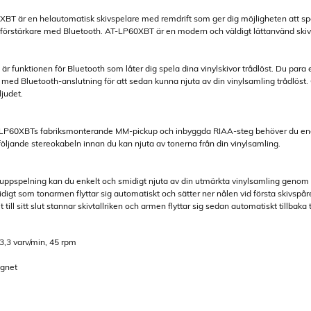
T är en helautomatisk skivspelare med remdrift som ger dig möjligheten att spel
n förstärkare med Bluetooth. AT-LP60XBT är en modern och väldigt lättanvänd skivs
r funktionen för Bluetooth som låter dig spela dina vinylskivor trådlöst. Du para 
ud med Bluetooth-anslutning för att sedan kunna njuta av din vinylsamling trådlöst
ljudet.
P60XBTs fabriksmonterande MM-pickup och inbyggda RIAA-steg behöver du endast an
ljande stereokabeln innan du kan njuta av tonerna från din vinylsamling.
uppspelning kan du enkelt och smidigt njuta av din utmärkta vinylsamling genom 
tidigt som tonarmen flyttar sig automatiskt och sätter ner nålen vid första skivspåret
till sitt slut stannar skivtallriken och armen flyttar sig sedan automatiskt tillbaka ti
3,3 varv/min, 45 rpm
agnet