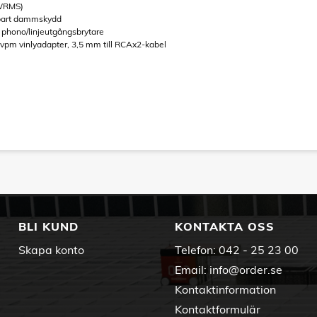
(WRMS)
gbart dammskydd
 phono/linjeutgångsbrytare
5 vpm vinlyadapter, 3,5 mm till RCAx2-kabel
BLI KUND
KONTAKTA OSS
Skapa konto
Telefon:
042 - 25 23 00
Email:
info@order.se
Kontaktinformation
Kontaktformulär