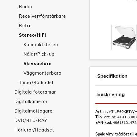
Radio
Receiver/förstärkare
Retro
Stereo/HiFi
Kompaktstereo
Nålar/Pick-up
Skivspelare
Väggmonterbara
Specifikation
Tuner/Radiodel
Digitala fotoramar
Beskrivning
Digitalkameror
Digitalmottagare
Art. nr:
AT-LP60XBTW
Tillv. art. nr:
AT-LP60X
DVD/BLU-RAY
EAN-kod:
49613101472
Hörlurar/Headset
Spela vinyl trådlöst til