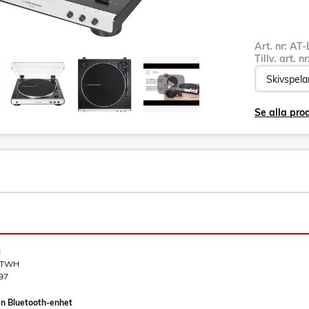
Art. nr:
AT-
Tillv. art. n
Se alla pro
H
BTWH
97
l en Bluetooth-enhet