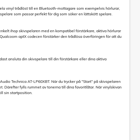
a vinyl trådlöst till en Bluetooth-mottagare som exempelvis hörlurar,
pelare som passar perfekt för dig som söker en lättskött spelare.
enkelt ihop skivspelaren med en kompatibel förstärkare, aktiva hörlurar
. Qualcoom aptX codecen förstärker den trådlösa överföringen för att du
sluta din skivspelare till din förstärkare eller dina aktiva
Audio Technica AT-LP60XBT. När du trycker på "Start" på skivspelaren
. Därefter fylls rummet av tonerna till dina favoritlåtar. När vinylskivan
ll sin startposition.