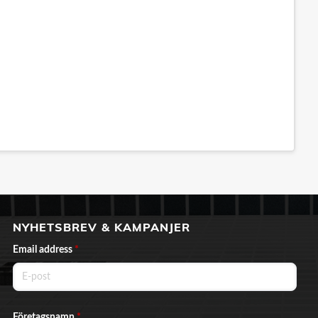
NYHETSBREV & KAMPANJER
Email address
*
Företagsnamn
*