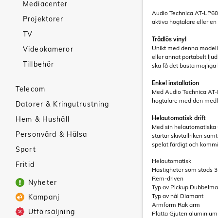
Mediacenter
Audio Technica AT-LP60XB
Projektorer
aktiva högtalare eller e
TV
Trådlös vinyl
Unikt med denna modell ä
Videokameror
eller annat portabelt lj
Tillbehör
ska få det bästa möjliga 
Enkel installation
Telecom
Med Audio Technica AT-L
högtalare med den medfö
Datorer & Kringutrustning
Helautomatisk drift
Hem & Hushåll
Med sin helautomatiska 
Personvård & Hälsa
startar skivtallriken sam
spelat färdigt och kommit 
Sport
Helautomatisk
Fritid
Hastigheter som stöds 3
Rem-driven
Nyheter
Typ av Pickup Dubbelm
Typ av nål Diamant
Kampanj
Armform Rak arm
Utförsäljning
Platta Gjuten aluminium