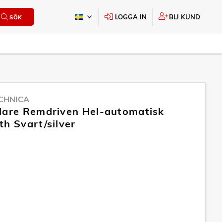
LOGGA IN
BLI KUND
SÖK
CHNICA
lare Remdriven Hel-automatisk
th Svart/silver