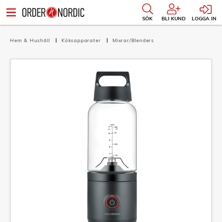
SÖK
BLI KUND
LOGGA IN
Hem & Hushåll
Köksapparater
Mixrar/Blenders