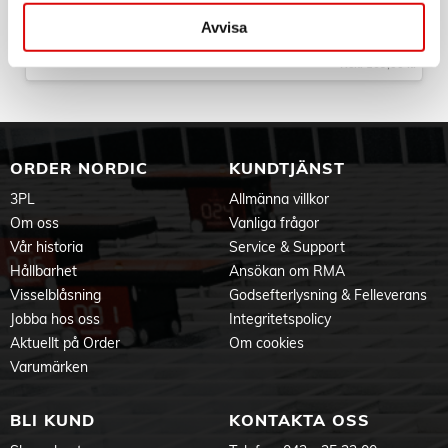
Art nr:
Avvisa
A16205
Tillv. art. nr:
NXSL15GY
Rek: 169,00 kr
ORDER NORDIC
KUNDTJÄNST
3PL
Allmänna villkor
Om oss
Vanliga frågor
Vår historia
Service & Support
Hållbarhet
Ansökan om RMA
Visselblåsning
Godsefterlysning & Felleverans
Jobba hos oss
Integritetspolicy
Aktuellt på Order
Om cookies
Varumärken
BLI KUND
KONTAKTA OSS