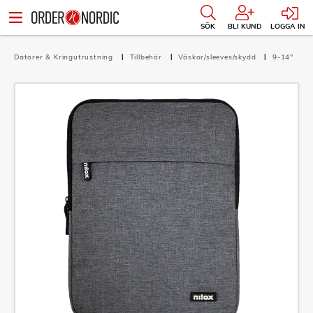
SÖK
BLI KUND
LOGGA IN
Datorer & Kringutrustning
Tillbehör
Väskor/sleeves/skydd
9-14"