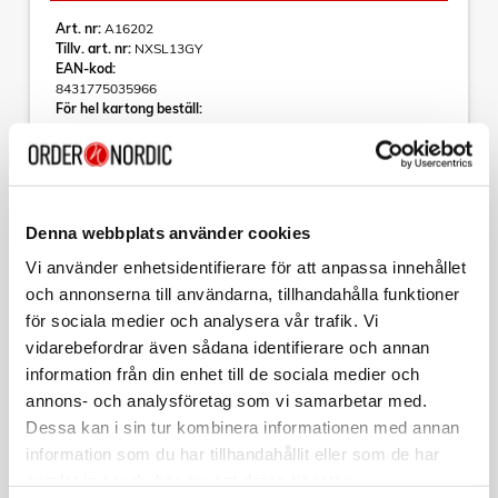
Art. nr:
A16202
Tillv. art. nr:
NXSL13GY
EAN-kod:
8431775035966
För hel kartong beställ:
20
Nilox Laptopsleeve Vadderad 13,3”
• Kompatibel med enheter upp till 13,3”
• Metallblixtlås
Denna webbplats använder cookies
• Kompakt och lätt design
Vi använder enhetsidentifierare för att anpassa innehållet
• Separat fack för tillbehör
• Vadderad stöttålighet
och annonserna till användarna, tillhandahålla funktioner
Läs mer
för sociala medier och analysera vår trafik. Vi
Stöddämpad för maximalt skydd
Vadderat stötdämpande fodral för surfplattor eller bärbara
vidarebefordrar även sådana identifierare och annan
datorer upp till 13,3".
information från din enhet till de sociala medier och
Sortera
annons- och analysföretag som vi samarbetar med.
Detta fodral är utformat för att erbjuda pålitligt skydd utan att
kompromissa med stilen och har en vadderad insida som
Dessa kan i sin tur kombinera informationen med annan
skyddar enheten mot stötar, repor och daglig slitage.
Kollektion
information som du har tillhandahållit eller som de har
samlat in när du har använt deras tjänster.
Den kompakta och lätta designen gör det perfekt att
KAMPANJ
NILOX