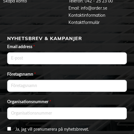
Skapa konto
Telefon:
042 - 25 23 00
Email:
info@order.se
Kontaktinformation
Kontaktformulär
NYHETSBREV & KAMPANJER
Email address
*
Företagsnamn
*
Organisationsnummer
*
Ja, jag vill prenumerera på nyhetsbrevet.