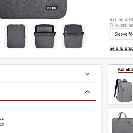
Art. nr:
A16
Tillv. art. n
Se alla pro
Kollekt
24
20