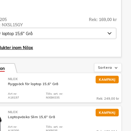
205
Rek: 169,00 kr
r:
NXSL15GY
dukter inom Nilox
Sortera
ion
NILOX
KAMPANJ
Ryggsäck för laptop 15,6" Grå
Art nr:
Tillv. art. nr:
A16197
NXBK035
Rek: 249,00 kr
NILOX
KAMPANJ
Laptopväska Slim 15,6" Grå
Art nr:
Tillv. art. nr:
A16200
NXB035