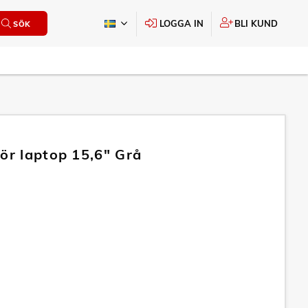
LOGGA IN
BLI KUND
SÖK
för laptop 15,6" Grå