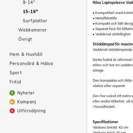
9-14"
Nilox Laptopsleeve Vad
15-16"
• Kompatibel med enheter
• Metallblixtlås
Surfplattor
• Kompakt och lätt desi
• Separat fack för tillbeh
Webkameror
• Vadderad stöttålighet
Övrigt
Stöddämpad för maxima
Vadderat stötdämpande fod
Hem & Hushåll
Detta fodral är utformat
Personvård & Hälsa
stilen och har en vadder
slitage.
Sport
Den kompakta och lätta d
Fritid
väskor eller separat.
Nyheter
Den har också ett extra s
eller andra tillbehör, så
Kampanj
i huvudfacket.
Utförsäljning
Specifikationer
Väskans bredd: 42 cm
Väskans höjd: 30 cm