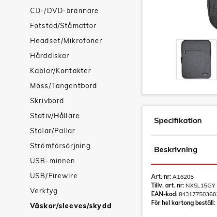
CD-/DVD-brännare
Fotstöd/Ståmattor
Headset/Mikrofoner
Hårddiskar
Kablar/Kontakter
Möss/Tangentbord
Skrivbord
Stativ/Hållare
Specifikation
Stolar/Pallar
Strömförsörjning
Beskrivning
USB-minnen
USB/Firewire
Art. nr:
A16205
Tillv. art. nr:
NXSL15GY
Verktyg
EAN-kod:
84317750360
För hel kartong beställ:
Väskor/sleeves/skydd