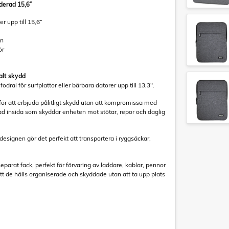
derad 15,6”
 upp till 15,6”
gn
ör
lt skydd
ral för surfplattor eller bärbara datorer upp till 13,3".
 för att erbjuda pålitligt skydd utan att kompromissa med
ad insida som skyddar enheten mot stötar, repor och daglig
esignen gör det perfekt att transportera i ryggsäckar,
eparat fack, perfekt för förvaring av laddare, kablar, pennor
 att de hålls organiserade och skyddade utan att ta upp plats