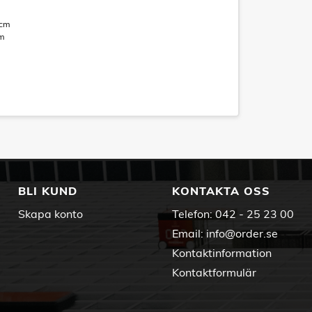
 cm
cm
BLI KUND
KONTAKTA OSS
Skapa konto
Telefon:
042 - 25 23 00
Email:
info@order.se
Kontaktinformation
Kontaktformulär