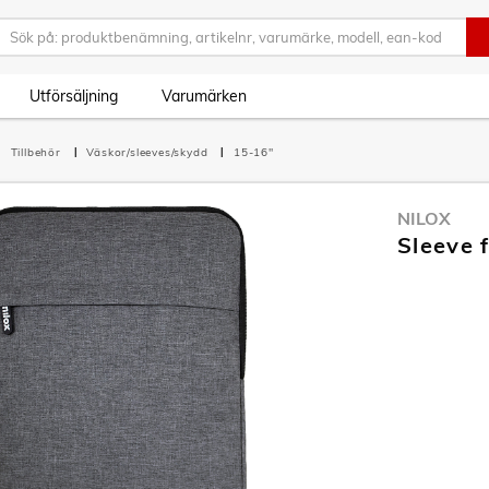
Utförsäljning
Varumärken
Tillbehör
Väskor/sleeves/skydd
15-16"
NILOX
Sleeve 