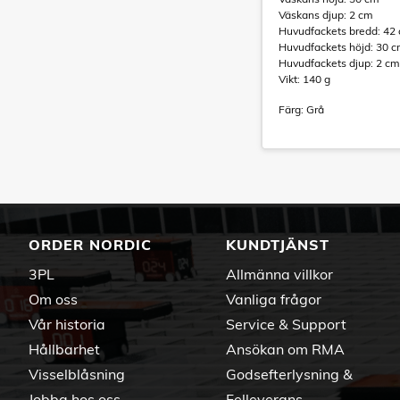
Väskans djup: 2 cm
Huvudfackets bredd: 42
Huvudfackets höjd: 30 
Huvudfackets djup: 2 cm
Vikt: 140 g
Färg: Grå
ORDER NORDIC
KUNDTJÄNST
3PL
Allmänna villkor
Om oss
Vanliga frågor
Vår historia
Service & Support
Hållbarhet
Ansökan om RMA
Visselblåsning
Godsefterlysning &
Jobba hos oss
Felleverans