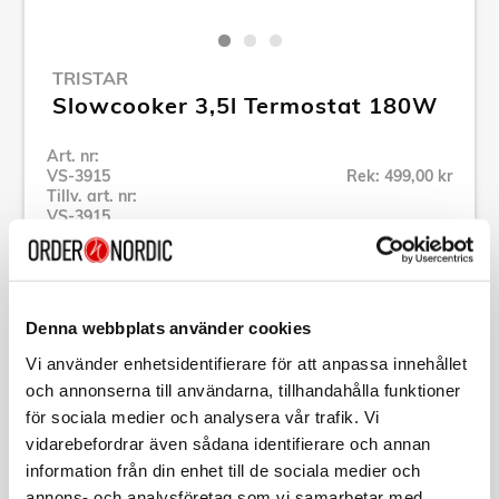
TRISTAR
Slowcooker 3,5l Termostat 180W
Art. nr:
VS-3915
Rek: 499,00 kr
Tillv. art. nr:
VS-3915
Se alla produkter inom Tristar
Denna webbplats använder cookies
Specifikation
Vi använder enhetsidentifierare för att anpassa innehållet
och annonserna till användarna, tillhandahålla funktioner
Beskrivning
för sociala medier och analysera vår trafik. Vi
vidarebefordrar även sådana identifierare och annan
Art. nr:
VS-3915
information från din enhet till de sociala medier och
Tillv. art. nr:
VS-3915
annons- och analysföretag som vi samarbetar med.