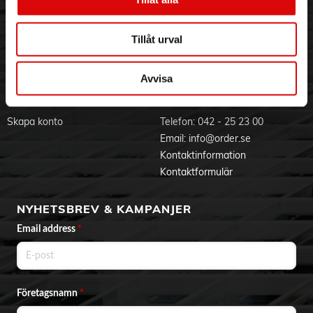
- Lampor för strömindikering Ja
Visselblåsning
Godsefterlysning & Felleverans
- Effekt 180 W
Jobba hos oss
Integritetspolicy
- Volym 3,5 L
Tillåt urval
- Justerbar termostater Ja
Aktuellt på Order
Om cookies
- Material innerbehållare Keramisk
Varumärken
- Uttagbar innerbehållare Ja
Avvisa
- Varmhållningsfunktion Ja
- Transparent lock Ja
BLI KUND
KONTAKTA OSS
- Lock med ångventil Ja
- Material hölje Rostfritt stål
Skapa konto
Telefon:
042 - 25 23 00
- Integrerade handtag Ja
Email:
info@order.se
- Antiglidfötter Ja
Kontaktinformation
- Lampor för strömindikering Ja
- Effekt 180 W
Kontaktformulär
NYHETSBREV & KAMPANJER
Email address
*
Företagsnamn
*