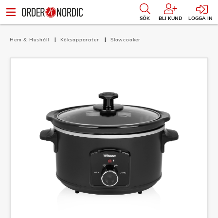
SÖK
BLI KUND
LOGGA IN
Hem & Hushåll
Köksapparater
Slowcooker