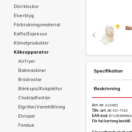
Dörrklockor
Elverktyg
Förbrukningsmaterial
Kaffe/Espresso
Klimatprodukter
Köksapparater
Airfryer
Bakmaskiner
Specifikation
Brödrostar
Beskrivning
Bänkspis/Kokplattor
Chokladfontän
Art. nr:
A15483
Elgrillar/Varmhållning
Tillv. art. nr:
KD-7310
Elvispar
EAN-kod:
87128369981
För hel kartong beställ:
Fondue