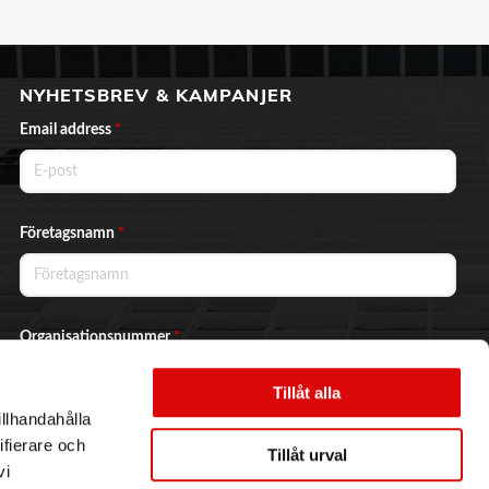
NYHETSBREV & KAMPANJER
Email address
*
Företagsnamn
*
Organisationsnummer
*
Tillåt alla
illhandahålla
Ja, jag vill prenumerera på nyhetsbrevet.
ifierare och
Tillåt urval
vi