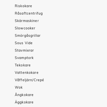
Riskokare
Råsaftcentrifug
Skärmaskiner
Slowcooker
Smörgåsgrillar
Sous Vide
Stavmixrar
Svamptork
Tekokare
Vattenkokare
Våffeljärn/Crepé
Wok
Ångkokare
Äggkokare