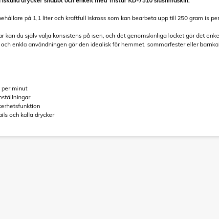
 iskalla drycker snabbt och enkelt med Tristar KD-7310 slushmaskin.
hållare på 1,1 liter och kraftfull iskross som kan bearbeta upp till 250 gram is pe
r kan du själv välja konsistens på isen, och det genomskinliga locket gör det enke
ch enkla användningen gör den idealisk för hemmet, sommarfester eller barnka
s per minut
nställningar
kerhetsfunktion
ails och kalla drycker