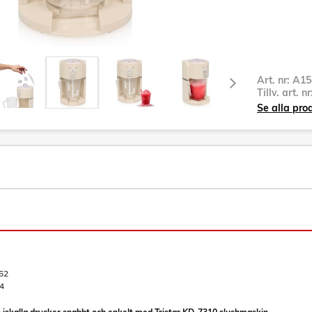
Art. nr:
A15
Tillv. art. n
Se alla pro
62
4