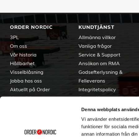
ORDER NORDIC
KUNDTJÄNST
3PL
Allmänna villkor
Om oss
Vanliga frågor
Vår historia
Service & Support
Hållbarhet
Ansökan om RMA
Visselblåsning
Godsefterlysning &
Jobba hos oss
Felleverans
Aktuellt på Order
Integritetspolicy
Varumärken
Om cookies
Denna webbplats använde
Vi använder enhetsidentifie
funktioner för sociala medi
annan information från din