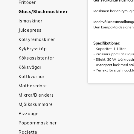
Gör svalkande slush och
Fritöser
Maskinen har en rymlig be
Glass/Slushmaskiner
Ismaskiner
Med två krossinställninga
Den kompakta designen o
Juicepress
Kolsyremaskiner
Specifikationer:
Kyl/Frysskåp
- Kapacitet: 1,1 liter
- Krossar upp till 250 g i
Köksassistenter
- Effekt: 30 W, två krossi
- Avtagbart lock med sä
Köksvågar
- Perfekt för slush, cockt
Köttkvarnar
Matberedare
Mixrar/Blenders
Mjölkskummare
Pizzaugn
Popcornmaskiner
Raclette