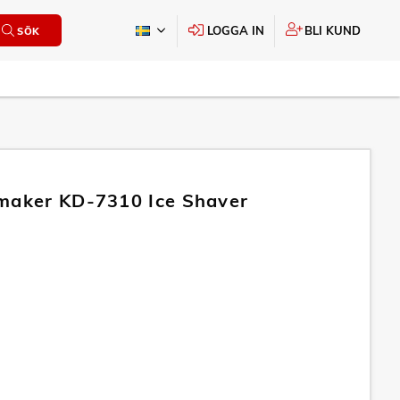
LOGGA IN
BLI KUND
SÖK
maker KD-7310 Ice Shaver