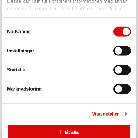
Dessa kan i sin tur kombinera informationen med annan
information som du har tillhandahållit eller som de har
samlat in när du har använt deras tjänster.
Samtyckesval
Nödvändig
Inställningar
Tillbaka till vardagen
Ladda upp inför hösten med ett handplockat sortiment av
Statistik
produkter utvalda för säsongens efterfrågan och
affärsmöjligheter.
Marknadsföring
KAMPANJ
Visa detaljer
Tillåt alla