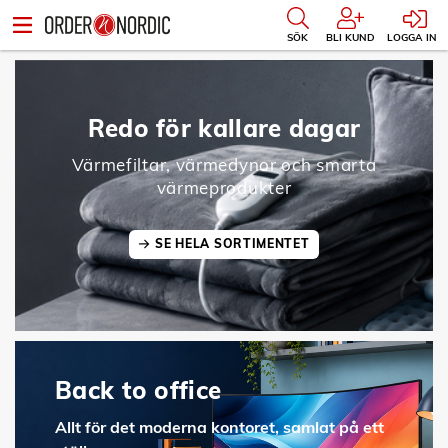
SÖK
BLI KUND
LOGGA IN
Redo för kallare dagar
Värmefiltar, värmedynor och smarta
värmeprodukter
SE HELA SORTIMENTET
Back to office
Allt för det moderna kontoret, samlat på ett