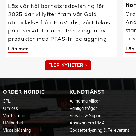
Nor
Läs vår hållbarhetsredovisning för
Ord
2025 där vi lyfter fram vår Gold-
And
utmärkelse från EcoVadis, vårt fokus
stä
på reservdelar och utvecklingen av
driv
produkter med PFAS-fri beläggning.
Läs mer
Läs
FLER NYHETER >
ORDER NORDIC
KUNDTJÄNST
3PL
Allmänna villkor
Om oss
Vanliga frågor
Vår historia
Service & Support
Hållbarhet
Ansökan om RMA
Visselblåsning
Godsefterlysning & Felleverans