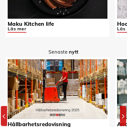
Maku Kitchen life
Hoo
Läs mer
Läs
Senaste
nytt
Hållbarhetsredovisning
And