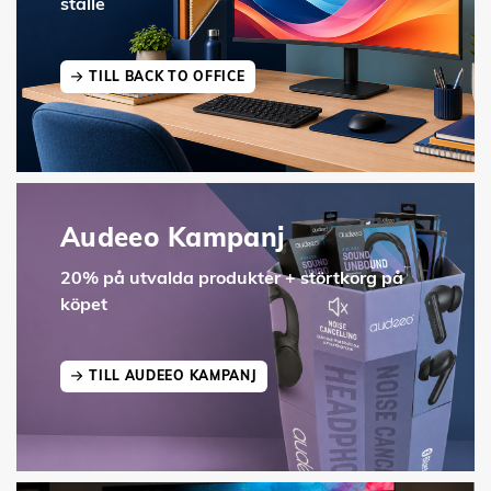
ställe
TILL BACK TO OFFICE
Audeeo Kampanj
20% på utvalda produkter + störtkorg på
köpet
TILL AUDEEO KAMPANJ