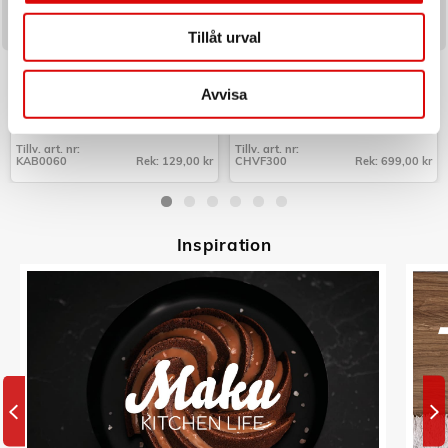
Tillåt urval
LOGILINK
CHAMPION
Cable box - Kabelgömma Small
Vakuumförpackare Fresh 9L/min
Svart
110W VF300 Mattsvart
Avvisa
Art nr:
Art nr:
KAB0060
A16157
Tillv. art. nr:
Tillv. art. nr:
KAB0060
Rek: 129,00 kr
CHVF300
Rek: 699,00 kr
Tillv. art. nr:
Tillv. art. nr:
KAB0060
CHVF300
Inspiratio
n