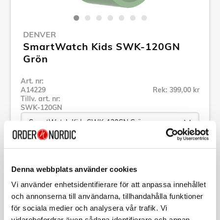
DENVER
SmartWatch Kids SWK-120GN
Grön
Art. nr:
A14229
Rek: 399,00 kr
Tillv. art. nr:
SWK-120GN
Se alla produkter inom Denver
Denna webbplats använder cookies
Vi använder enhetsidentifierare för att anpassa innehållet
Specifikation
och annonserna till användarna, tillhandahålla funktioner
för sociala medier och analysera vår trafik. Vi
Beskrivning
vidarebefordrar även sådana identifierare och annan